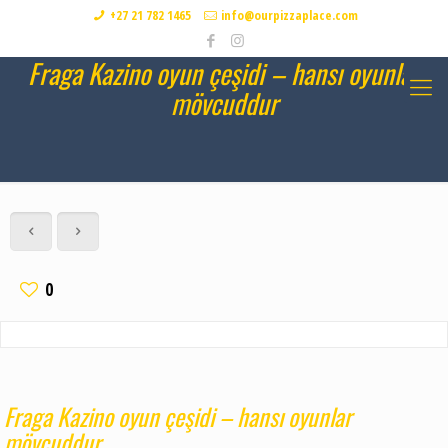
+27 21 782 1465
info@ourpizzaplace.com
Fraga Kazino oyun çeşidi – hansı oyunlar
mövcuddur
0
Fraga Kazino oyun çeşidi – hansı oyunlar
mövcuddur