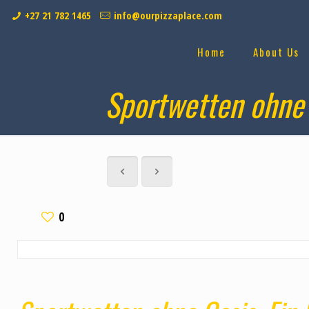
+27 21 782 1465
info@ourpizzaplace.com
Home
About Us
Sportwetten ohne 
0