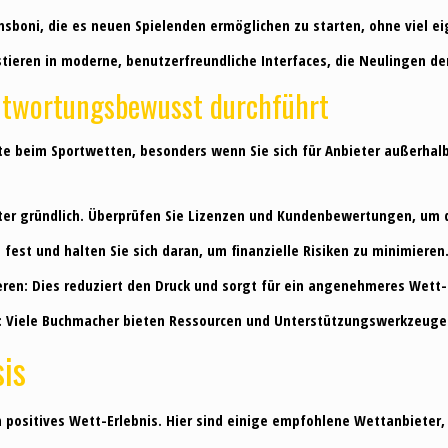
sboni, die es neuen Spielenden ermöglichen zu starten, ohne viel ei
stieren in moderne, benutzerfreundliche Interfaces, die Neulingen den
ntwortungsbewusst durchführt
te beim Sportwetten, besonders wenn Sie sich für Anbieter außerhalb
er gründlich. Überprüfen Sie Lizenzen und Kundenbewertungen, um di
est und halten Sie sich daran, um finanzielle Risiken zu minimieren
eren:
Dies reduziert den Druck und sorgt für ein angenehmeres Wett-
:
Viele Buchmacher bieten Ressourcen und Unterstützungswerkzeuge 
is
 positives Wett-Erlebnis. Hier sind einige empfohlene Wettanbieter, 