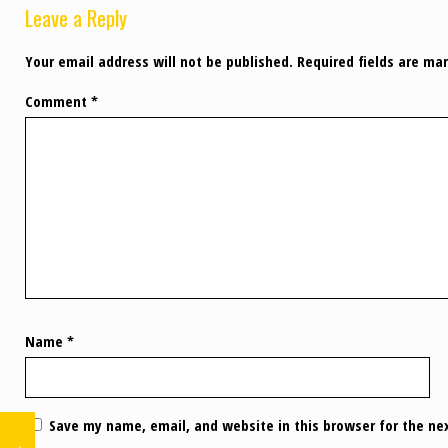
Leave a Reply
Your email address will not be published.
Required fields are ma
Comment
*
Name
*
Save my name, email, and website in this browser for the ne