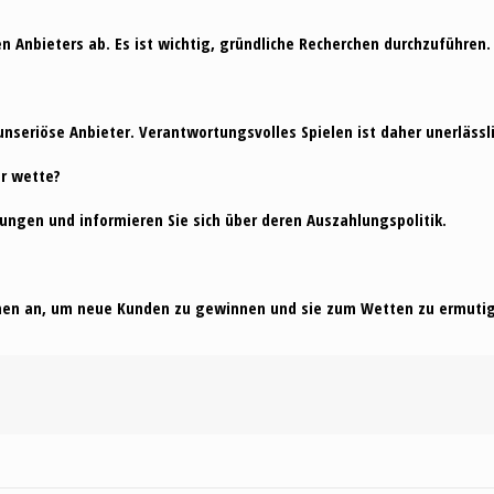
n Anbieters ab. Es ist wichtig, gründliche Recherchen durchzuführen.
unseriöse Anbieter. Verantwortungsvolles Spielen ist daher unerlässli
er wette?
ungen und informieren Sie sich über deren Auszahlungspolitik.
ionen an, um neue Kunden zu gewinnen und sie zum Wetten zu ermuti