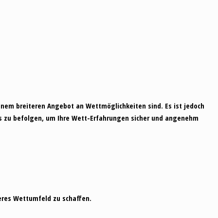
einem breiteren Angebot an Wettmöglichkeiten sind. Es ist jedoch
ps zu befolgen, um Ihre Wett-Erfahrungen sicher und angenehm
eres Wettumfeld zu schaffen.