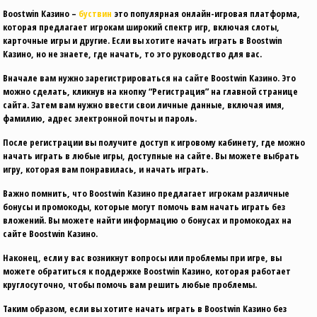
Boostwin Казино –
буствин
это популярная онлайн-игровая платформа,
которая предлагает игрокам широкий спектр игр, включая слоты,
карточные игры и другие. Если вы хотите начать играть в Boostwin
Казино, но не знаете, где начать, то это руководство для вас.
Вначале вам нужно зарегистрироваться на сайте Boostwin Казино. Это
можно сделать, кликнув на кнопку “Регистрация” на главной странице
сайта. Затем вам нужно ввести свои личные данные, включая имя,
фамилию, адрес электронной почты и пароль.
После регистрации вы получите доступ к игровому кабинету, где можно
начать играть в любые игры, доступные на сайте. Вы можете выбрать
игру, которая вам понравилась, и начать играть.
Важно помнить, что Boostwin Казино предлагает игрокам различные
бонусы и промокоды, которые могут помочь вам начать играть без
вложений. Вы можете найти информацию о бонусах и промокодах на
сайте Boostwin Казино.
Наконец, если у вас возникнут вопросы или проблемы при игре, вы
можете обратиться к поддержке Boostwin Казино, которая работает
круглосуточно, чтобы помочь вам решить любые проблемы.
Таким образом, если вы хотите начать играть в Boostwin Казино без