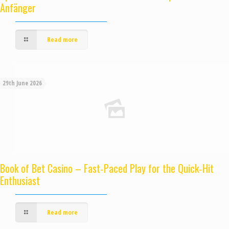
Anfänger
Read more
29th June 2026
Book of Bet Casino – Fast‑Paced Play for the Quick‑Hit
Enthusiast
Read more