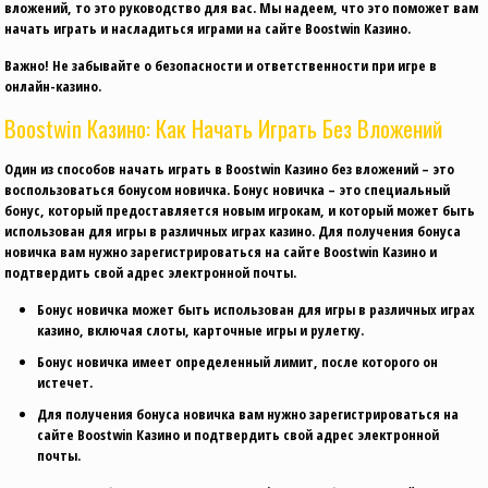
вложений, то это руководство для вас. Мы надеем, что это поможет вам
начать играть и насладиться играми на сайте Boostwin Казино.
Важно! Не забывайте о безопасности и ответственности при игре в
онлайн-казино.
Boostwin Казино: Как Начать Играть Без Вложений
Один из способов начать играть в Boostwin Казино без вложений – это
воспользоваться бонусом новичка. Бонус новичка – это специальный
бонус, который предоставляется новым игрокам, и который может быть
использован для игры в различных играх казино. Для получения бонуса
новичка вам нужно зарегистрироваться на сайте Boostwin Казино и
подтвердить свой адрес электронной почты.
Бонус новичка может быть использован для игры в различных играх
казино, включая слоты, карточные игры и рулетку.
Бонус новичка имеет определенный лимит, после которого он
истечет.
Для получения бонуса новичка вам нужно зарегистрироваться на
сайте Boostwin Казино и подтвердить свой адрес электронной
почты.