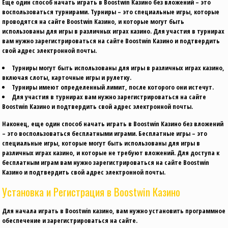
Еще один способ начать играть в Boostwin Казино без вложений – это
воспользоваться турнирами. Турниры – это специальные игры, которые
проводятся на сайте Boostwin Казино, и которые могут быть
использованы для игры в различных играх казино. Для участия в турнирах
вам нужно зарегистрироваться на сайте Boostwin Казино и подтвердить
свой адрес электронной почты.
Турниры могут быть использованы для игры в различных играх казино,
включая слоты, карточные игры и рулетку.
Турниры имеют определенный лимит, после которого они истечут.
Для участия в турнирах вам нужно зарегистрироваться на сайте
Boostwin Казино и подтвердить свой адрес электронной почты.
Наконец, еще один способ начать играть в Boostwin Казино без вложений
– это воспользоваться бесплатными играми. Бесплатные игры – это
специальные игры, которые могут быть использованы для игры в
различных играх казино, и которые не требуют вложений. Для доступа к
бесплатным играм вам нужно зарегистрироваться на сайте Boostwin
Казино и подтвердить свой адрес электронной почты.
Установка и Регистрация в Boostwin Казино
Для начала играть в Boostwin казино, вам нужно установить программное
обеспечение и зарегистрироваться на сайте.