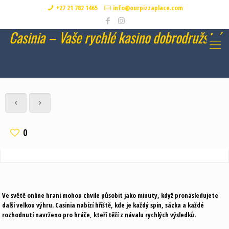
+27 21 782 1465
info@ourpizzaplace.com
Casinia – Vaše rychlé kasino dobrodružství
0
Ve světě online hraní mohou chvíle působit jako minuty, když pronásledujete
další velkou výhru. Casinia nabízí hřiště, kde je každý spin, sázka a každé
rozhodnutí navrženo pro hráče, kteří těží z návalu rychlých výsledků.