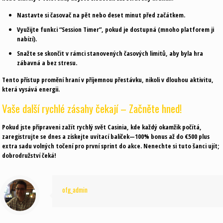
Nastavte si časovač na pět nebo deset minut před začátkem.
Využijte funkci “Session Timer”, pokud je dostupná (mnoho platforem ji
nabízí).
Snažte se skončit v rámci stanovených časových limitů, aby byla hra
zábavná a bez stresu.
Tento přístup promění hraní v příjemnou přestávku, nikoli v dlouhou aktivitu,
která vysává energii.
Vaše další rychlé zásahy čekají – Začněte hned!
Pokud jste připraveni zažít rychlý svět Casinia, kde každý okamžik počítá,
zaregistrujte se dnes a získejte uvítací balíček—100% bonus až do €500 plus
extra sadu volných točení pro první sprint do akce. Nenechte si tuto šanci ujít;
dobrodružství čeká!
ofg_admin