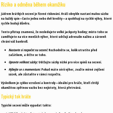
Riziko a odměna během okamžiku
Jádrem krátkých sezení je řízené riskování. Hráči obvykle nastaví malou sázku
na každý spin—často jednu nebo dvě kredity—a spoléhají na rychlé výhry, které
rychle budují důvěru.
Tento přístup znamená, že nesledujete velké jackpoty hodiny; místo toho se
zaměřujete na více menších výher, které udržují adrenalin naživu a zároveň
chrání váš bankroll.
Nastavte si rozpočet na sezení:
Rozhodněte se, kolik utratíte před
začátkem, a držte se toho.
Upravte velikost sázky:
Udržujte sázky nízké pro více spinů na sezení.
Hýbejte se s momentum:
Pokud máte sérii výher, zvažte mírné zvýšení
sázek, ale zůstaňte v rámci rozpočtu.
Výsledkem je cyklus vzrušení a kontroly—ideální pro hráče, kteří chtějí
okamžitou zpětnou vazbu bez nejistoty, která přetrvává.
Typický tok hráče
Typické sezení může vypadat takto: