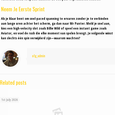
Neem Je Eerste Sprint
Als je klaar bent om snel‑paced spanning te ervaren zonder je te verbinden
aan lange uren achter het scherm, ga dan naar Mr Punter. Meld je snel aan,
kies een high‑velocity slot zoals Billie Wild of speel een instant game zoals
Aviator, en voel de rush die elke moment van spelen brengt. Je volgende winst
kan slechts één spin verwijderd zijn—waarom wachten?
ofg_admin
Related posts
1st July 2026