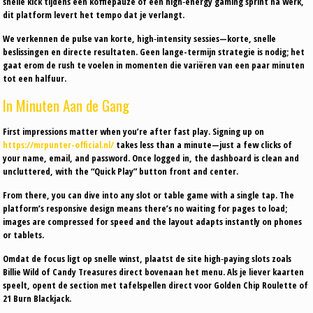
snelle kick tijdens een koffiepauze of een high‑energy gaming sprint na werk,
dit platform levert het tempo dat je verlangt.
We verkennen de pulse van korte, high‑intensity sessies—korte, snelle
beslissingen en directe resultaten. Geen lange-termijn strategie is nodig; het
gaat erom de rush te voelen in momenten die variëren van een paar minuten
tot een halfuur.
In Minuten Aan de Gang
First impressions matter when you’re after fast play. Signing up on
https://mrpunter-official.nl/
takes less than a minute—just a few clicks of
your name, email, and password. Once logged in, the dashboard is clean and
uncluttered, with the “Quick Play” button front and center.
From there, you can dive into any slot or table game with a single tap. The
platform’s responsive design means there’s no waiting for pages to load;
images are compressed for speed and the layout adapts instantly on phones
or tablets.
Omdat de focus ligt op snelle winst, plaatst de site high‑paying slots zoals
Billie Wild of Candy Treasures direct bovenaan het menu. Als je liever kaarten
speelt, opent de section met tafelspellen direct voor Golden Chip Roulette of
21 Burn Blackjack.