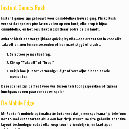
Instant Games Rush
Instant games zijn gebouwd voor onmiddellijke bevrediging. Plinko Rush
vereist dat spelers pins laten vallen op een bord; elke drop is bijna
onmiddellijk, en het resultaat is zichtbaar zodra de pin landt.
Aviator biedt een vergelijkbare quick‑play vibe—spelers zetten in voor elke
takeoff en zien binnen seconden of hun inzet stijgt of crasht.
Selecteer je inzetbedrag.
Klik op “Takeoff” of “Drop.”
Bekijk hoe je inzet vermenigvuldigt of verdwijnt binnen enkele
momenten.
Deze spellen zijn perfect voor wie tussen telefoongesprekken of tijdens
lunchpauzes een paar rondes wil spelen.
De Mobile Edge
Mr Punter’s mobiele optimalisatie betekent dat je een spel vanaf je telefoon
net zo snel kunt starten als je een berichtje stuurt. De site gebruikt adaptive
layout technologie zodat elke knop touch‑vriendelijk is, en laadtijden