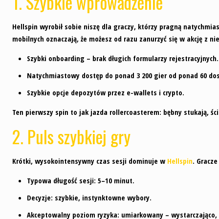
1. Szybkie wprowadzenie
Hellspin wyrobił sobie niszę dla graczy, którzy pragną natychmia
mobilnych oznaczają, że możesz od razu zanurzyć się w akcję z nie
Szybki onboarding – brak długich formularzy rejestracyjnych.
Natychmiastowy dostęp do ponad 3 200 gier od ponad 60 d
Szybkie opcje depozytów przez e-wallets i crypto.
Ten pierwszy spin to jak jazda rollercoasterem: bębny stukają, ś
2. Puls szybkiej gry
Krótki, wysokointensywny czas sesji dominuje w
Hellspin
. Gracze
Typowa długość sesji: 5–10 minut.
Decyzje: szybkie, instynktowne wybory.
Akceptowalny poziom ryzyka: umiarkowany – wystarczająco, b