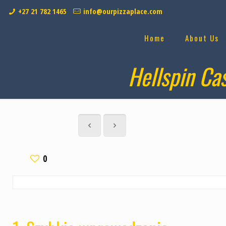
+27 21 782 1465
info@ourpizzaplace.com
Home
About Us
Hellspin Cas
0