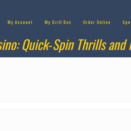
My Account
My Grill Box
Order Online
Spe
ino: Quick‑Spin Thrills and