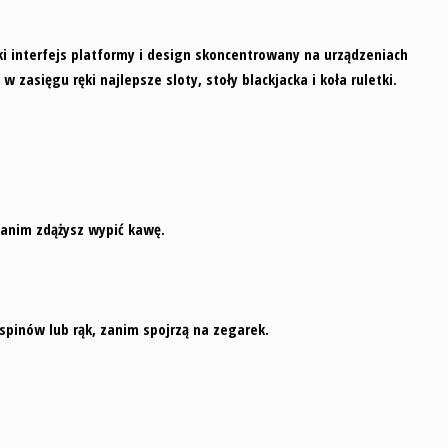
ki interfejs platformy i design skoncentrowany na urządzeniach
zasięgu ręki najlepsze sloty, stoły blackjacka i koła ruletki.
 zanim zdążysz wypić kawę.
 spinów lub rąk, zanim spojrzą na zegarek.