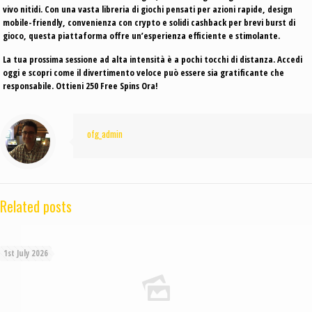
vivo nitidi. Con una vasta libreria di giochi pensati per azioni rapide, design
mobile-friendly, convenienza con crypto e solidi cashback per brevi burst di
gioco, questa piattaforma offre un’esperienza efficiente e stimolante.
La tua prossima sessione ad alta intensità è a pochi tocchi di distanza. Accedi
oggi e scopri come il divertimento veloce può essere sia gratificante che
responsabile. Ottieni 250 Free Spins Ora!
ofg_admin
Related posts
1st July 2026