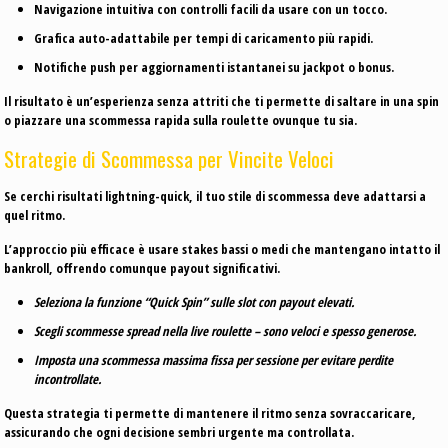
Navigazione intuitiva con controlli facili da usare con un tocco.
Grafica auto-adattabile per tempi di caricamento più rapidi.
Notifiche push per aggiornamenti istantanei su jackpot o bonus.
Il risultato è un’esperienza senza attriti che ti permette di saltare in una spin
o piazzare una scommessa rapida sulla roulette ovunque tu sia.
Strategie di Scommessa per Vincite Veloci
Se cerchi risultati lightning-quick, il tuo stile di scommessa deve adattarsi a
quel ritmo.
L’approccio più efficace è usare stakes bassi o medi che mantengano intatto il
bankroll, offrendo comunque payout significativi.
Seleziona la funzione “Quick Spin” sulle slot con payout elevati.
Scegli scommesse spread nella live roulette – sono veloci e spesso generose.
Imposta una scommessa massima fissa per sessione per evitare perdite
incontrollate.
Questa strategia ti permette di mantenere il ritmo senza sovraccaricare,
assicurando che ogni decisione sembri urgente ma controllata.