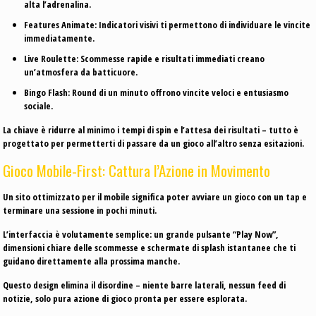
alta l’adrenalina.
Features Animate:
Indicatori visivi ti permettono di individuare le vincite
immediatamente.
Live Roulette:
Scommesse rapide e risultati immediati creano
un’atmosfera da batticuore.
Bingo Flash:
Round di un minuto offrono vincite veloci e entusiasmo
sociale.
La chiave è ridurre al minimo i tempi di spin e l’attesa dei risultati – tutto è
progettato per permetterti di passare da un gioco all’altro senza esitazioni.
Gioco Mobile-First: Cattura l’Azione in Movimento
Un sito ottimizzato per il mobile significa poter avviare un gioco con un tap e
terminare una sessione in pochi minuti.
L’interfaccia è volutamente semplice: un grande pulsante “Play Now”,
dimensioni chiare delle scommesse e schermate di splash istantanee che ti
guidano direttamente alla prossima manche.
Questo design elimina il disordine – niente barre laterali, nessun feed di
notizie, solo pura azione di gioco pronta per essere esplorata.