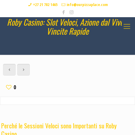
+27 21 782 1465
info@ourpizzaplace.com
Roby Casino: Slot Veloci, Azione dal Vivo e
Vincite Rapide
0
Perché le Sessioni Veloci sono Importanti su Roby
Casino