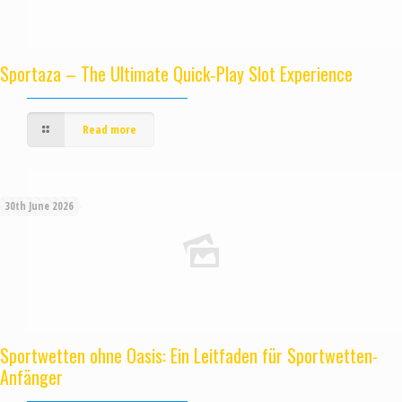
Sportaza – The Ultimate Quick‑Play Slot Experience
Read more
30th June 2026
Sportwetten ohne Oasis: Ein Leitfaden für Sportwetten-
Anfänger