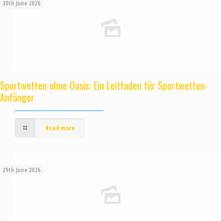
30th June 2026
Sportwetten ohne Oasis: Ein Leitfaden für Sportwetten-
Anfänger
Read more
29th June 2026