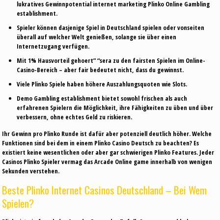
lukratives Gewinnpotential internet marketing Plinko Online Gambling
establishment.
Spieler können dasjenige Spiel in Deutschland spielen oder vonseiten
überall auf welcher Welt genießen, solange sie über einen
Internetzugang verfügen.
Mit 1% Hausvorteil gehoert” “sera zu den fairsten Spielen im Online-
Casino-Bereich – aber fair bedeutet nicht, dass du gewinnst.
Viele Plinko Spiele haben höhere Auszahlungsquoten wie Slots.
Demo Gambling establishment bietet sowohl frischen als auch
erfahrenen Spielern die Möglichkeit, ihre Fähigkeiten zu üben und über
verbessern, ohne echtes Geld zu riskieren.
Ihr Gewinn pro Plinko Runde ist dafür aber potenziell deutlich höher. Welche
Funktionen sind bei dem in einem Plinko Casino Deutsch zu beachten? Es
existiert keine wesentlichen oder aber gar schwierigen Plinko Features. Jeder
Casinos Plinko Spieler vermag das Arcade Online game innerhalb von wenigen
Sekunden verstehen.
Beste Plinko Internet Casinos Deutschland – Bei Wem
Spielen?