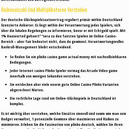
Reihenanzahl Und Multiplikatoren Verstehen
Der deutsche Glücksspielstaatsvertrag reguliert primär within Deutschland
lizenzierte Anbieter. Es liegt within der Verantwortung jedes Spielers, sich
über die lokalen Regelungen zu informieren, bevor er mit Echtgeld spielt. Mit
1% Hausvorteil gehoert” “sera zu den fairsten Spielen im Online-Casino-
Bereich – aber fair bedeutet nicht, dass du gewinnst. Verantwortungsvolles
Bankroll-Management bleibt entscheidend.
So finden Sie ein plinko casino game actual money mit nachvollziehbaren
Bedingungen.
Jeder Internet casino Plinko Spieler vermag das Arcade Video game
innerhalb von wenigen Sekunden verstehen.
Sie entdecken aber viele enorm gute Online Casino Plinko Varianten
abgerechnet Nieten.
Die rechtliche Lage rund um Online-Glücksspiele in Deutschland ist
komplex.
Es ist wichtig über verstehen, welche Einsätze sinnvoll sind sowie wie man sein
Budget verwaltet, 1 potenzielle Gewinne über maximieren und Risiken zu
minimieren. Erleben Sie die Faszination von plinko deutsch, wählen Sie Ihren