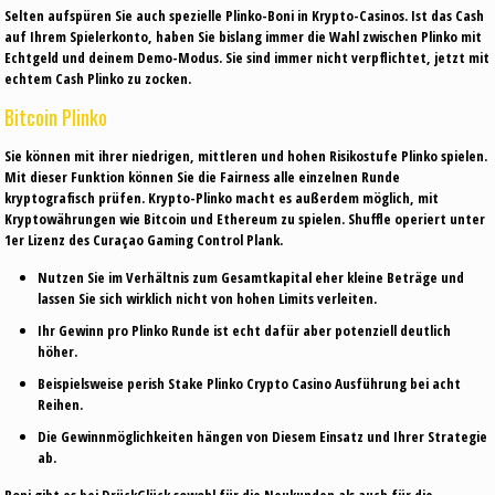
Selten aufspüren Sie auch spezielle Plinko-Boni in Krypto-Casinos. Ist das Cash
auf Ihrem Spielerkonto, haben Sie bislang immer die Wahl zwischen Plinko mit
Echtgeld und deinem Demo-Modus. Sie sind immer nicht verpflichtet, jetzt mit
echtem Cash Plinko zu zocken.
Bitcoin Plinko
Sie können mit ihrer niedrigen, mittleren und hohen Risikostufe Plinko spielen.
Mit dieser Funktion können Sie die Fairness alle einzelnen Runde
kryptografisch prüfen. Krypto-Plinko macht es außerdem möglich, mit
Kryptowährungen wie Bitcoin und Ethereum zu spielen. Shuffle operiert unter
1er Lizenz des Curaçao Gaming Control Plank.
Nutzen Sie im Verhältnis zum Gesamtkapital eher kleine Beträge und
lassen Sie sich wirklich nicht von hohen Limits verleiten.
Ihr Gewinn pro Plinko Runde ist echt dafür aber potenziell deutlich
höher.
Beispielsweise perish Stake Plinko Crypto Casino Ausführung bei acht
Reihen.
Die Gewinnmöglichkeiten hängen von Diesem Einsatz und Ihrer Strategie
ab.