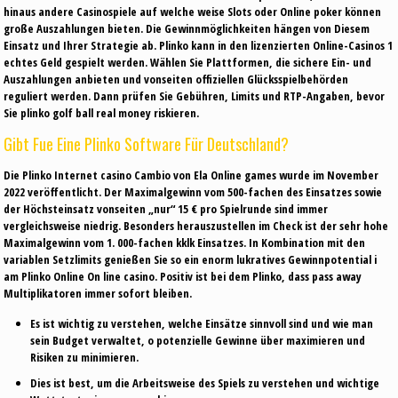
hinaus andere Casinospiele auf welche weise Slots oder Online poker können
große Auszahlungen bieten. Die Gewinnmöglichkeiten hängen von Diesem
Einsatz und Ihrer Strategie ab. Plinko kann in den lizenzierten Online-Casinos 1
echtes Geld gespielt werden. Wählen Sie Plattformen, die sichere Ein- und
Auszahlungen anbieten und vonseiten offiziellen Glücksspielbehörden
reguliert werden. Dann prüfen Sie Gebühren, Limits und RTP-Angaben, bevor
Sie plinko golf ball real money riskieren.
Gibt Fue Eine Plinko Software Für Deutschland?
Die Plinko Internet casino Cambio von Ela Online games wurde im November
2022 veröffentlicht. Der Maximalgewinn vom 500-fachen des Einsatzes sowie
der Höchsteinsatz vonseiten „nur“ 15 € pro Spielrunde sind immer
vergleichsweise niedrig. Besonders herauszustellen im Check ist der sehr hohe
Maximalgewinn vom 1. 000-fachen kklk Einsatzes. In Kombination mit den
variablen Setzlimits genießen Sie so ein enorm lukratives Gewinnpotential i
am Plinko Online On line casino. Positiv ist bei dem Plinko, dass pass away
Multiplikatoren immer sofort bleiben.
Es ist wichtig zu verstehen, welche Einsätze sinnvoll sind und wie man
sein Budget verwaltet, o potenzielle Gewinne über maximieren und
Risiken zu minimieren.
Dies ist best, um die Arbeitsweise des Spiels zu verstehen und wichtige