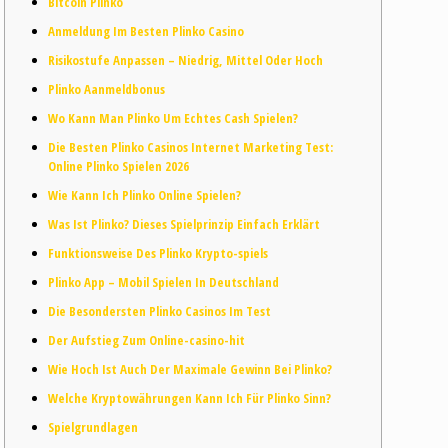
Bitcoin Plinko
Anmeldung Im Besten Plinko Casino
Risikostufe Anpassen – Niedrig, Mittel Oder Hoch
Plinko Aanmeldbonus
Wo Kann Man Plinko Um Echtes Cash Spielen?
Die Besten Plinko Casinos Internet Marketing Test:
Online Plinko Spielen 2026
Wie Kann Ich Plinko Online Spielen?
Was Ist Plinko? Dieses Spielprinzip Einfach Erklärt
Funktionsweise Des Plinko Krypto-spiels
Plinko App – Mobil Spielen In Deutschland
Die Besondersten Plinko Casinos Im Test
Der Aufstieg Zum Online-casino-hit
Wie Hoch Ist Auch Der Maximale Gewinn Bei Plinko?
Welche Kryptowährungen Kann Ich Für Plinko Sinn?
Spielgrundlagen