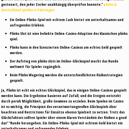
gesteuert, den jeder Zocker unabhängig überprüfen koennte.”
plinko in
deutschland spielen erfahrungen
Ein Online-Plinko-Spiel mit echtem Cash bietet ein unterhaltsames und
aufregendes Erlebnis.
Plinko Slot ist eine beliebte Online-Casino-Adaption des klassischen plinko
spiel.
Plinko kann in den lizenzierten Online-Casinos um echtes Geld gespielt
werden.
Der Aufstieg von plinko slots im Online-Glücksspiel macht das Runde
weltweit für Spieler zugänglich.
Beim Plinko Wagering werden die unterschiedlichsten Risikostrategien
gespielt.
Ja, Plinko ist echt ein echtes Glücksspiel, das in einigen Online-Casinos gespielt
werden kann. Die Ergebnisse basieren auf Zufall, und die Ereignis entsteht
durch perish Möglichkeit, große Gewinne zu erzielen. Beim Spielen im Casino
ist es wichtig, die Prinzipien des verantwortungsvollen Glücksspiels über
beachten und Restrictions für Einsätze ebenso Spielzeit zu setzen. Trotz des
Glücksfaktors sollten Spieler über einem klaren Verständnis der Risiken a good
das” “Runde herangehen. Ein Online-Plinko-Spiel mit echtem Geld bietet ein
unterhaltsames und aufregendes Erlebnis.