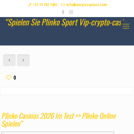
+27 21 782 1465
info@ourpizzaplace.com
“Spielen Sie Plinko Sport Vip-crypto-casino
0
Plinko Casinos 2026 Im Test >> Plinko Online
Spielen”