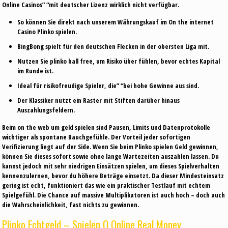
Online Casinos” “mit deutscher Lizenz wirklich nicht verfügbar.
So können Sie direkt nach unserem Währungskauf im On the internet
Casino Plinko spielen.
BingBong spielt für den deutschen Flecken in der obersten Liga mit.
Nutzen Sie plinko ball free, um Risiko über fühlen, bevor echtes Kapital
im Runde ist.
Ideal für risikofreudige Spieler, die” “bei hohe Gewinne aus sind.
Der Klassiker nutzt ein Raster mit Stiften darüber hinaus
Auszahlungsfeldern.
Beim on the web um geld spielen sind Pausen, Limits und Datenprotokolle
wichtiger als spontane Bauchgefühle. Der Vorteil jeder sofortigen
Verifizierung liegt auf der Side. Wenn Sie beim Plinko spielen Geld gewinnen,
können Sie dieses sofort sowie ohne lange Wartezeiten auszahlen lassen. Du
kannst jedoch mit sehr niedrigen Einsätzen spielen, um dieses Spielverhalten
kennenzulernen, bevor du höhere Beträge einsetzt. Da dieser Mindesteinsatz
gering ist echt, funktioniert das wie ein praktischer Testlauf mit echtem
Spielgefühl. Die Chance auf massive Multiplikatoren ist auch hoch – doch auch
die Wahrscheinlichkeit, fast nichts zu gewinnen.
Plinko Echtgeld – Spielen O Online Real Money