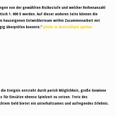
hängen von der gewählten Risikostufe und welcher Reihenanzahl
isch 1. 000 $ werden. Auf dieser anderen Seite können die
as vom hauseigenen Entwicklerteam within Zusammenarbeit mit
ngig überprüfen koennte.”
plinko in deutschland spielen
nd die Ereignis entsteht durch perish Möglichkeit, große Gewinne
ns für Einsätze ebenso Spielzeit zu setzen. Trotz des
 echtem Geld bietet ein unterhaltsames und aufregendes Erlebnis.