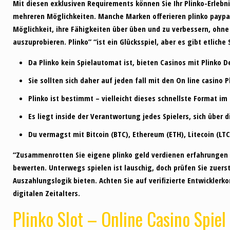
Mit diesen exklusiven Requirements können Sie Ihr Plinko-Erlebni
mehreren Möglichkeiten. Manche Marken offerieren plinko paypal
Möglichkeit, ihre Fähigkeiten über üben und zu verbessern, ohne
auszuprobieren. Plinko” “ist ein Glücksspiel, aber es gibt etlich
Da Plinko kein Spielautomat ist, bieten Casinos mit Plinko D
Sie sollten sich daher auf jeden fall mit den On line casino
Plinko ist bestimmt – vielleicht dieses schnellste Format im 
Es liegt inside der Verantwortung jedes Spielers, sich über 
Du vermagst mit Bitcoin (BTC), Ethereum (ETH), Litecoin (LT
“Zusammenrotten Sie eigene plinko geld verdienen erfahrungen u
bewerten. Unterwegs spielen ist lauschig, doch prüfen Sie zuerst
Auszahlungslogik bieten. Achten Sie auf verifizierte Entwicklerk
digitalen Zeitalters.
Plinko Slot – Online Casino Spiel