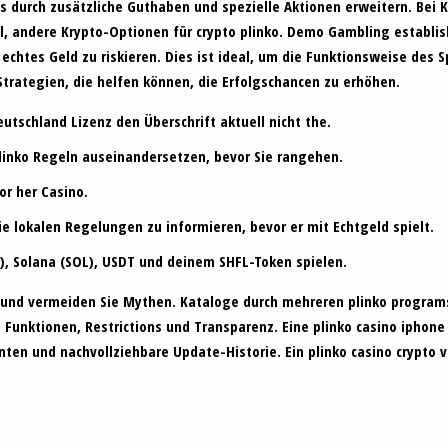
s durch zusätzliche Guthaben und spezielle Aktionen erweitern. Bei Kr
, andere Krypto-Optionen für crypto plinko. Demo Gambling establish
 echtes Geld zu riskieren. Dies ist ideal, um die Funktionsweise des
e Strategien, die helfen können, die Erfolgschancen zu erhöhen.
eutschland Lizenz den Überschrift aktuell nicht the.
 Plinko Regeln auseinandersetzen, bevor Sie rangehen.
or her Casino.
die lokalen Regelungen zu informieren, bevor er mit Echtgeld spielt.
C), Solana (SOL), USDT und deinem SHFL-Token spielen.
nd vermeiden Sie Mythen. Kataloge durch mehreren plinko programs 
 Funktionen, Restrictions und Transparenz. Eine plinko casino iphone 
onten und nachvollziehbare Update-Historie. Ein plinko casino crypto 