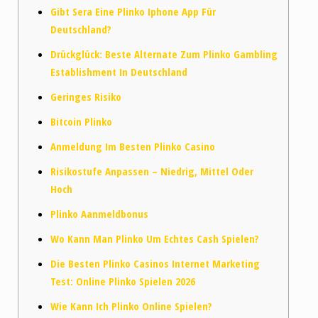
Gibt Sera Eine Plinko Iphone App Für
Deutschland?
Drückglück: Beste Alternate Zum Plinko Gambling
Establishment In Deutschland
Geringes Risiko
Bitcoin Plinko
Anmeldung Im Besten Plinko Casino
Risikostufe Anpassen – Niedrig, Mittel Oder
Hoch
Plinko Aanmeldbonus
Wo Kann Man Plinko Um Echtes Cash Spielen?
Die Besten Plinko Casinos Internet Marketing
Test: Online Plinko Spielen 2026
Wie Kann Ich Plinko Online Spielen?