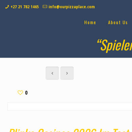
+27 21 782 1465
info@ourpizzaplace.com
Home
About Us
“Spiele
0