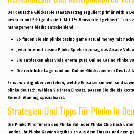
Der deutsche Glücksspielstaatsvertrag reguliert primär within De
bevor er mit Echtgeld spielt. Mit 1% Hausvorteil gehoert” “sera 
Management bleibt entscheidend.
So finden Sie ein plinko casino game actual money mit nach
Jeder Internet casino Plinko Spieler vermag das Arcade Vi
Sie entdecken aber viele enorm gute Online Casino Plinko V
Die rechtliche Lage rund um Online-Glücksspiele in Deutschl
Es ist wichtig über verstehen, welche Einsätze sinnvoll sind so
plinko deutsch, wählen Sie Ihren Einsatz, passen Sie die Risikost
Bereich iGaming spezialisiert.
Strategien Und Tipps Für Plinko In De
Die Plinko Pins führen den Plinko Ball oder Plinko Chip nach unte
landet. Ihr Plinko Gewinn ergibt sich aus dem Einsatz und dem ge