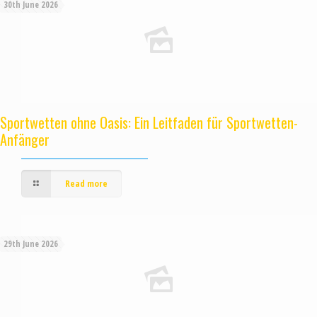
30th June 2026
Sportwetten ohne Oasis: Ein Leitfaden für Sportwetten-
Anfänger
Read more
29th June 2026