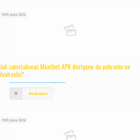
19th June 2026
Jak zainstalować Mostbet APK dostępne do pobrania na
Androida?
Read more
19th June 2026