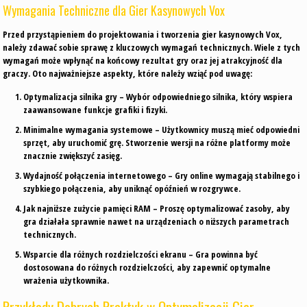
Wymagania Techniczne dla Gier Kasynowych Vox
Przed przystąpieniem do projektowania i tworzenia gier kasynowych Vox,
należy zdawać sobie sprawę z kluczowych wymagań technicznych. Wiele z tych
wymagań może wpłynąć na końcowy rezultat gry oraz jej atrakcyjność dla
graczy. Oto najważniejsze aspekty, które należy wziąć pod uwagę:
Optymalizacja silnika gry – Wybór odpowiedniego silnika, który wspiera
zaawansowane funkcje grafiki i fizyki.
Minimalne wymagania systemowe – Użytkownicy muszą mieć odpowiedni
sprzęt, aby uruchomić grę. Stworzenie wersji na różne platformy może
znacznie zwiększyć zasięg.
Wydajność połączenia internetowego – Gry online wymagają stabilnego i
szybkiego połączenia, aby uniknąć opóźnień w rozgrywce.
Jak najniższe zużycie pamięci RAM – Proszę optymalizować zasoby, aby
gra działała sprawnie nawet na urządzeniach o niższych parametrach
technicznych.
Wsparcie dla różnych rozdzielczości ekranu – Gra powinna być
dostosowana do różnych rozdzielczości, aby zapewnić optymalne
wrażenia użytkownika.
Przykłady Dobrych Praktyk w Optymalizacji Gier