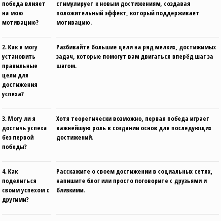
победа влияет
стимулирует к новым достижениям, создавая
на мою
положительный эффект, который поддерживает
мотивацию?
мотивацию.
2. Как я могу
Разбивайте большие цели на ряд мелких, достижимых
установить
задач, которые помогут вам двигаться вперёд шаг за
правильные
шагом.
цели для
достижения
успеха?
3. Могу ли я
Хотя теоретически возможно, первая победа играет
достичь успеха
важнейшую роль в создании основ для последующих
без первой
достижений.
победы?
4. Как
Расскажите о своем достижении в социальных сетях,
поделиться
напишите блог или просто поговорите с друзьями и
своим успехом с
близкими.
другими?