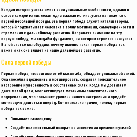
Каждая история успеха имеет свои уникальные особенности, однако в
основе каждой из них лежит одна важная истина: успех начинается с
первой небольшoй победы. Эта первая победа служит катализатором,
который подхватывает человека в волну мотивации, самоуверенности и
стремления к дальнейшему развитию. Направляя внимание на эту
первую победу, мы создаём фундамент, на котором строится наш успех.
В этой статье мы обсудим, почему именно такая первая победа так
важна и как она влияет на наше дальнейшее развитие.
Сила первой победы
Первая победа, независимо от её масштаба, обладает уникальной силой.
Она способна вдохновить и мотивировать, создавая положительное
настроение и уверенность в собственных силах. Когда мы достигаем
даже малой цели, мозг активирует механизмы положительного
подкрепления, что повышает уровень нашего настроения и придаёт
мотивацию двигаться вперёд. Вот несколько причин, почему первая
победа так важна:
Повышает самооценку
Создаёт положительный возврат на инвестиции времени и усилий
Способствует формированию привычек успешного поведения