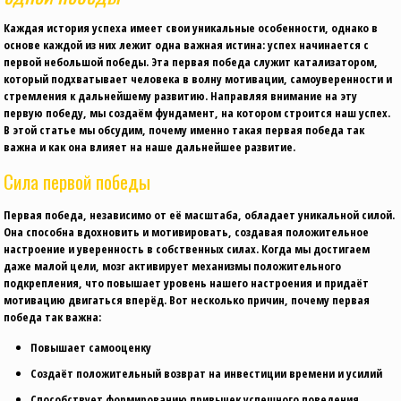
Каждая история успеха имеет свои уникальные особенности, однако в
основе каждой из них лежит одна важная истина: успех начинается с
первой небольшoй победы. Эта первая победа служит катализатором,
который подхватывает человека в волну мотивации, самоуверенности и
стремления к дальнейшему развитию. Направляя внимание на эту
первую победу, мы создаём фундамент, на котором строится наш успех.
В этой статье мы обсудим, почему именно такая первая победа так
важна и как она влияет на наше дальнейшее развитие.
Сила первой победы
Первая победа, независимо от её масштаба, обладает уникальной силой.
Она способна вдохновить и мотивировать, создавая положительное
настроение и уверенность в собственных силах. Когда мы достигаем
даже малой цели, мозг активирует механизмы положительного
подкрепления, что повышает уровень нашего настроения и придаёт
мотивацию двигаться вперёд. Вот несколько причин, почему первая
победа так важна:
Повышает самооценку
Создаёт положительный возврат на инвестиции времени и усилий
Способствует формированию привычек успешного поведения