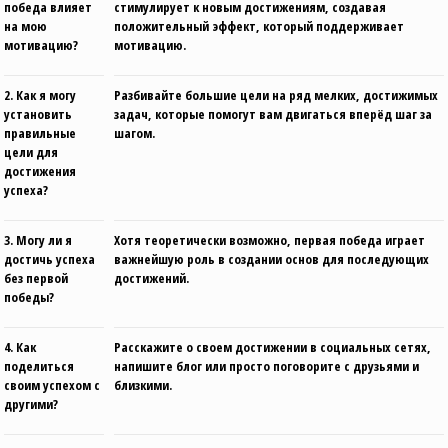
победа влияет
стимулирует к новым достижениям, создавая
на мою
положительный эффект, который поддерживает
мотивацию?
мотивацию.
2. Как я могу
Разбивайте большие цели на ряд мелких, достижимых
установить
задач, которые помогут вам двигаться вперёд шаг за
правильные
шагом.
цели для
достижения
успеха?
3. Могу ли я
Хотя теоретически возможно, первая победа играет
достичь успеха
важнейшую роль в создании основ для последующих
без первой
достижений.
победы?
4. Как
Расскажите о своем достижении в социальных сетях,
поделиться
напишите блог или просто поговорите с друзьями и
своим успехом с
близкими.
другими?