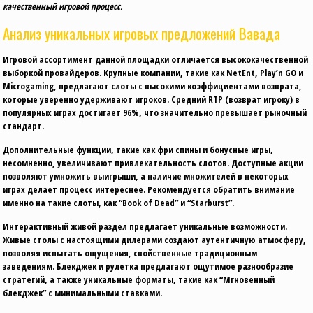
качественный игровой процесс.
Анализ уникальных игровых предложений Вавада
Игровой ассортимент данной площадки отличается высококачественной
выборкой провайдеров. Крупные компании, такие как NetEnt, Play’n GO и
Microgaming, предлагают слоты с высокими коэффициентами возврата,
которые уверенно удерживают игроков. Средний RTP (возврат игроку) в
популярных играх достигает 96%, что значительно превышает рыночный
стандарт.
Дополнительные функции, такие как фри спины и бонусные игры,
несомненно, увеличивают привлекательность слотов. Доступные акции
позволяют умножить выигрыши, а наличие множителей в некоторых
играх делает процесс интереснее. Рекомендуется обратить внимание
именно на такие слоты, как “Book of Dead” и “Starburst”.
Интерактивный живой раздел предлагает уникальные возможности.
Живые столы с настоящими дилерами создают аутентичную атмосферу,
позволяя испытать ощущения, свойственные традиционным
заведениям. Блекджек и рулетка предлагают ощутимое разнообразие
стратегий, а также уникальные форматы, такие как “Мгновенный
блекджек” с минимальными ставками.