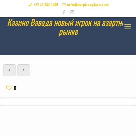
+27 21 782 1465
info@ourpizzaplace.com
Казино Вавада новый игрок на азартном
рынке
0