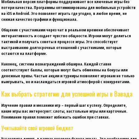
Мобильная версия платформы поддерживает все ключевые игры без
потери качества. Программы оптимизированы для мобильных устройств
на iOS и Android. Это позволяет играть где угодно, в любое время, не
снижая качество графики и функционала.
Общение с участниками через чат в реальном времени обеспечивает
интерактивность и создает чувство общности. Игроки могут делиться
тактикой и получать советы в процессе игры. Это способствует
выстраиванию долгосрочных отношений с участниками, которые
остаются на платформе.
Наконец, система вознаграждений обширна. Каждой ставке
соответствуют баллы, которые могут быть обменяны на бонусы или
денежные призы. Частые акции и турниры позволяют игрокам не только
выигрывать, но и наслаждаться игровой атмосферой с конкурентами.
Как выбрать стратегию для успешной игры в Вавада
Изучение правил и механики игр – первый шаг к успеху. Определите,
какие игры вас интересуют: слоты, настольные игры или карточные.
Понимание правил поможет избежать ошибок при ставках.
Учитывайте свой игровой бюджет
Установите лимит, в рамках которого будете играть. Это необходимо для