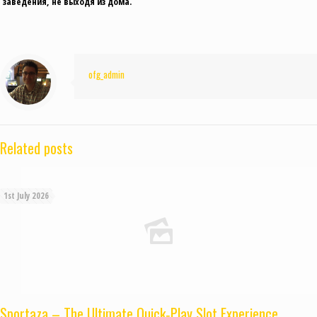
заведения, не выходя из дома.
ofg_admin
Related posts
1st July 2026
Sportaza – The Ultimate Quick‑Play Slot Experience