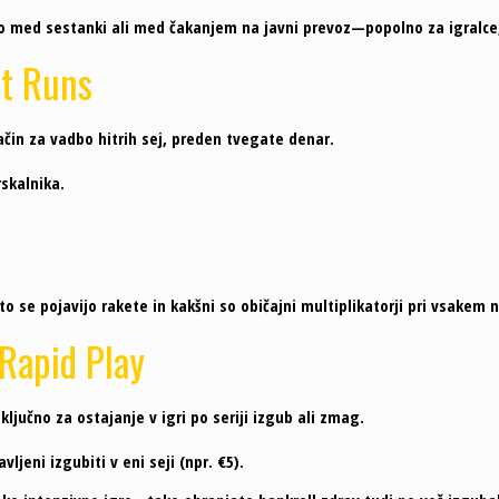
ejo med sestanki ali med čakanjem na javni prevoz—popolno za igralce, 
st Runs
čin za vadbo hitrih sej, preden tvegate denar.
skalnika.
e pojavijo rakete in kakšni so običajni multiplikatorji pri vsakem niv
Rapid Play
 ključno za ostajanje v igri po seriji izgub ali zmag.
vljeni izgubiti v eni seji (npr. €5).