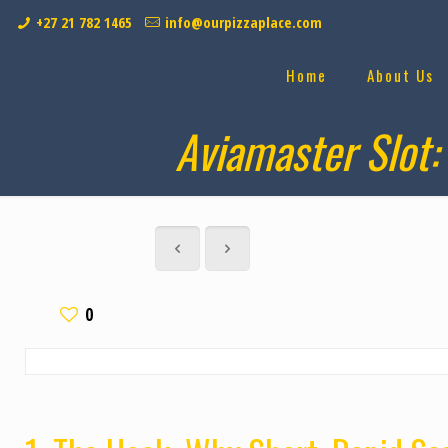
+27 21 782 1465
info@ourpizzaplace.com
Home
About Us
Aviamaster Slot:
0