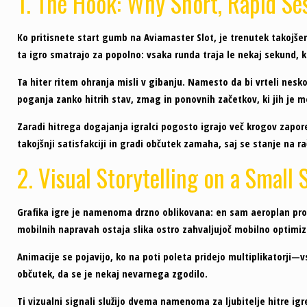
1. The Hook: Why Short, Rapid Se
Ko pritisnete start gumb na Aviamaster Slot, je trenutek takojšen. 
ta igro smatrajo za popolno: vsaka runda traja le nekaj sekund, ka
Ta hiter ritem ohranja misli v gibanju. Namesto da bi vrteli nesk
poganja zanko hitrih stav, zmag in ponovnih začetkov, ki jih je m
Zaradi hitrega dogajanja igralci pogosto igrajo več krogov zapored
takojšnji satisfakciji in gradi občutek zamaha, saj se stanje na 
2. Visual Storytelling on a Small 
Grafika igre je namenoma drzno oblikovana: en sam aeroplan proti
mobilnih napravah ostaja slika ostro zahvaljujoč mobilno optimi
Animacije se pojavijo, ko na poti poleta pridejo multiplikatorji—vs
občutek, da se je nekaj nevarnega zgodilo.
Ti vizualni signali služijo dvema namenoma za ljubitelje hitre igre