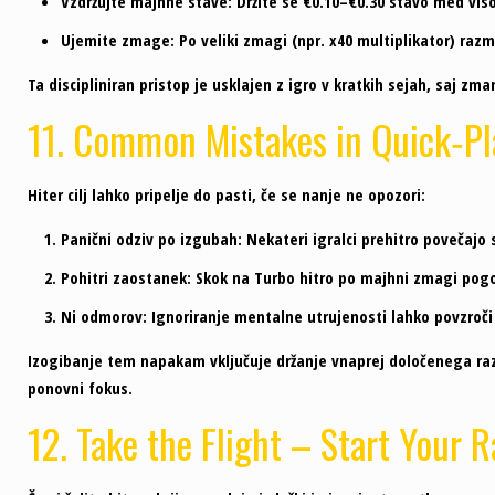
Vzdržujte majhne stave:
Držite se €0.10–€0.30 stavo med vis
Ujemite zmage:
Po veliki zmagi (npr. x40 multiplikator) razm
Ta discipliniran pristop je usklajen z igro v kratkih sejah, saj z
11. Common Mistakes in Quick‑Pl
Hiter cilj lahko pripelje do pasti, če se nanje ne opozori:
Panični odziv po izgubah:
Nekateri igralci prehitro povečajo 
Pohitri zaostanek:
Skok na Turbo hitro po majhni zmagi pogost
Ni odmorov:
Ignoriranje mentalne utrujenosti lahko povzroči 
Izogibanje tem napakam vključuje držanje vnaprej določenega razp
ponovni fokus.
12. Take the Flight – Start Your