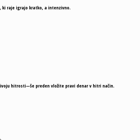
ki raje igrajo kratko, a intenzivno.
oju hitrosti—še preden vložite pravi denar v hitri način.