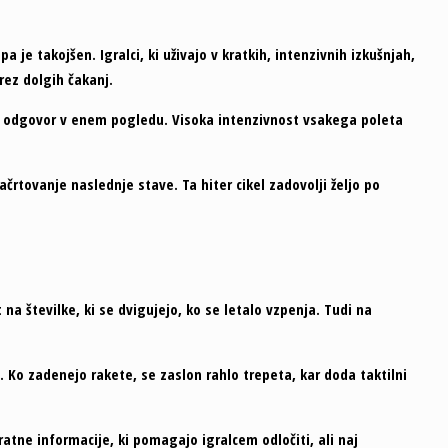
je takojšen. Igralci, ki uživajo v kratkih, intenzivnih izkušnjah,
rez dolgih čakanj.
ose” odgovor v enem pogledu. Visoka intenzivnost vsakega poleta
črtovanje naslednje stave. Ta hiter cikel zadovolji željo po
 številke, ki se dvigujejo, ko se letalo vzpenja. Tudi na
o. Ko zadenejo rakete, se zaslon rahlo trepeta, kar doda taktilni
ratne informacije, ki pomagajo igralcem odločiti, ali naj