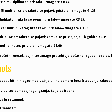
k x15 multiplikator; pristalo—zmagate €0.45.
x25 multiplikator; raketa se pojavi; pristalo—zmagate €1.25.
ltiplikator; raketa se pojavi; pristalo—zmagate €3.75.
 x40 multiplikator; brez raket; pristalo—zmagate €3.50.
ultiplikator; raketa se pojavi; zamudite pristajanje—izgubite €0.35.
 multiplikator; pristalo—zmagate €1.00.
ačetni znesek, saj hitre zmage pretehtajo občasne izgube—vzorec, ki 
hots
deset hitrih krogov med vožnjo ali na odmoru brez žrtvovanja kakovos
ustavitev samodejnega igranja, če je potrebno.
fps brez zamud.
i seansami.