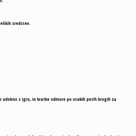
h.
elikih sredstev.
e udobno z igro, in kratke odmore po vsakih petih krogih za