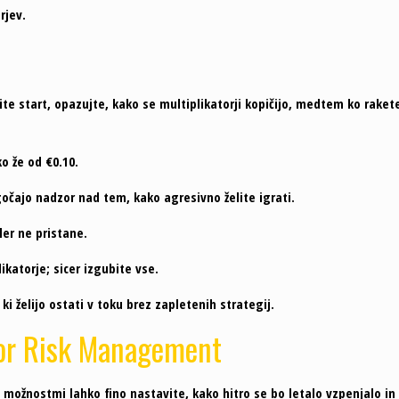
rjev.
snite start, opazujte, kako se multiplikatorji kopičijo, medtem ko rake
o že od €0.10.
gočajo nadzor nad tem, kako agresivno želite igrati.
ler ne pristane.
katorje; sicer izgubite vse.
i želijo ostati v toku brez zapletenih strategij.
for Risk Management
rimi možnostmi lahko fino nastavite, kako hitro se bo letalo vzpenjalo i