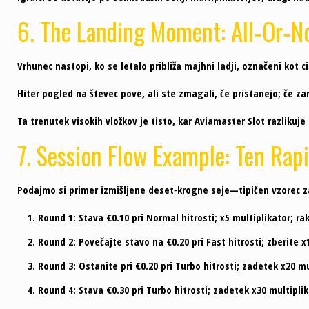
6. The Landing Moment: All‑Or‑N
Vrhunec nastopi, ko se letalo približa majhni ladji, označeni kot ci
Hiter pogled na števec pove, ali ste zmagali, če pristanejo; če za
Ta trenutek visokih vložkov je tisto, kar Aviamaster Slot razliku
7. Session Flow Example: Ten Rap
Podajmo si primer izmišljene deset‑krogne seje—tipičen vzorec za
Round 1:
Stava €0.10 pri Normal hitrosti; x5 multiplikator; r
Round 2:
Povečajte stavo na €0.20 pri Fast hitrosti; zberite 
Round 3:
Ostanite pri €0.20 pri Turbo hitrosti; zadetek x20 m
Round 4:
Stava €0.30 pri Turbo hitrosti; zadetek x30 multipli