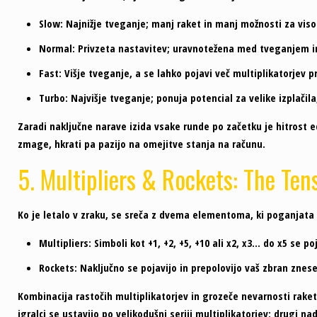
Slow:
Najnižje tveganje; manj raket in manj možnosti za viso
Normal:
Privzeta nastavitev; uravnotežena med tveganjem i
Fast:
Višje tveganje, a se lahko pojavi več multiplikatorjev 
Turbo:
Najvišje tveganje; ponuja potencial za velike izplačila,
Zaradi naključne narave izida vsake runde po začetku je hitrost ed
zmage, hkrati pa pazijo na omejitve stanja na računu.
5. Multipliers & Rockets: The Ten
Ko je letalo v zraku, se sreča z dvema elementoma, ki poganjata
Multipliers:
Simboli kot +1, +2, +5, +10 ali x2, x3… do x5 se po
Rockets:
Naključno se pojavijo in prepolovijo vaš zbran znes
Kombinacija rastočih multiplikatorjev in grozeče nevarnosti raket
igralci se ustavijo po velikodušni seriji multiplikatorjev; drugi na