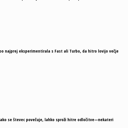
 najprej eksperimentirala s Fast ali Turbo, da hitro lovijo večje
kako se števec povečuje, lahko sproži hitre odločitve—nekateri