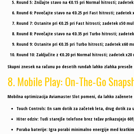
Round 5:
Znižajte stavo na €0.15 pri Normal hitrosti; zadete
Round 6:
Povečajte stavo na €0.25 pri Fast hitrosti; zadetek 
Round 7:
Ostanite pri €0.25 pri Fast hitrosti; zadetek x50 mu
Round 8:
Povečajte stavo na €0.35 pri Turbo hitrosti; zadetek
Round 9:
Ostanite pri €0.35 pri Turbo hitrosti; zadetek x60 m
Round 10:
Zaključite z €0.20 pri Normal hitrosti; zadetek x20
Skupni znesek na računu po desetih rundah lahko zlahka preseže z
8. Mobile Play: On‑The‑Go Snaps
Mobilna optimizacija Aviamaster Slot pomeni, da lahko zaženete 
Touch Controls:
En sam dotik za začetek leta, drug dotik za 
Hiter odziv:
Tudi starejše telefone brez težav prikazujejo 60
Poraba baterije:
Igra porabi minimalno energije med kratkim