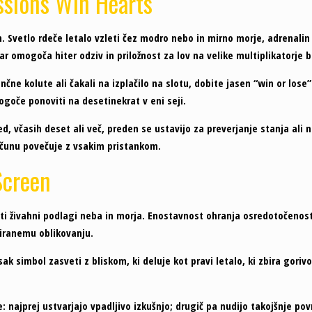
ssions Win Hearts
Svetlo rdeče letalo vzleti čez modro nebo in mirno morje, adrenalin pa 
r omogoča hiter odziv in priložnost za lov na velike multiplikatorje b
ončne kolute ali čakali na izplačilo na slotu, dobite jasen “win or l
ogoče ponoviti na desetinekrat v eni seji.
, včasih deset ali več, preden se ustavijo za preverjanje stanja ali na
računu povečuje z vsakim pristankom.
Screen
 živahni podlagi neba in morja. Enostavnost ohranja osredotočenost na
ziranemu oblikovanju.
ak simbol zasveti z bliskom, ki deluje kot pravi letalo, ki zbira goriv
: najprej ustvarjajo vpadljivo izkušnjo; drugič pa nudijo takojšnje pov