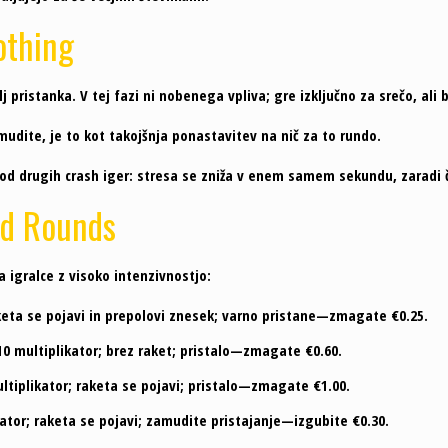
othing
lj pristanka. V tej fazi ni nobenega vpliva; gre izključno za srečo, ali 
mudite, je to kot takojšnja ponastavitev na nič za to rundo.
je od drugih crash iger: stresa se zniža v enem samem sekundu, zaradi 
id Rounds
 igralce z visoko intenzivnostjo:
aketa se pojavi in prepolovi znesek; varno pristane—zmagate €0.25.
x10 multiplikator; brez raket; pristalo—zmagate €0.60.
ultiplikator; raketa se pojavi; pristalo—zmagate €1.00.
kator; raketa se pojavi; zamudite pristajanje—izgubite €0.30.