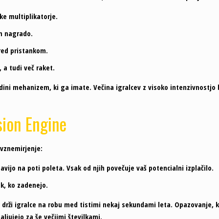
ke multiplikatorje.
n nagrado.
pred pristankom.
 a tudi več raket.
ini mehanizem, ki ga imate. Večina igralcev z visoko intenzivnostjo bo
sion Engine
 vznemirjenje:
javijo na poti poleta. Vsak od njih povečuje vaš potencialni izplačilo.
ek, ko zadenejo.
 drži igralce na robu med tistimi nekaj sekundami leta. Opazovanje, 
daljujejo za še večjimi številkami.