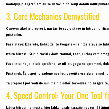
nadaljujejo z igranjem ali se ustavijo po seriji dobrih multiplikato
3. Core Mechanics Demystified
Osnovni cikel je preprost: nastavite svojo stavo in hitrost, priti
pristanku.
Faza stave:
Izberete, koliko želite tvegate—najnižje stave so lahk
Izbira hitrosti:
Štiri hitrosti (Slow, Normal, Fast, Turbo) vam omo
Faza leta:
Ko je letalo sproženo, se nič drugega ne spremeni, dok
Pristanek:
Če uspešno zadene nosilec, osvojite vse zbrane multipli
Ta preprost pot vodi do minimalnih odločitev—idealno za igralce, k
4. Speed Control: Your One Tool 
Izbira hitrosti je mesto, kjer lahko igralci izrazijo nadzor. S šti