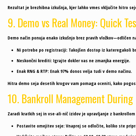
Rezultat je brezhibna izkušnja, kjer lahko vmes vključite hitro s
9. Demo vs Real Money: Quick Te
Demo način ponuja enako izkušnjo brez pravih vložkov—odličen na
Ni potrebe po registraciji:
Takojšen dostop iz kateregakoli br
Neskončni krediti:
Igrajte dokler vas ne zmanjka energije.
Enak RNG & RTP:
Enak 97% donos velja tudi v demo načinu.
Hitra demo seja desetih krogov vam pomaga oceniti, kako pogosto s
10. Bankroll Management During 
Zaradi kratkih sej in vse‑ali‑nič izidov je upravljanje z bankrollom
Postavite omejitev seje:
Vnaprej se odločite, koliko ste pripra