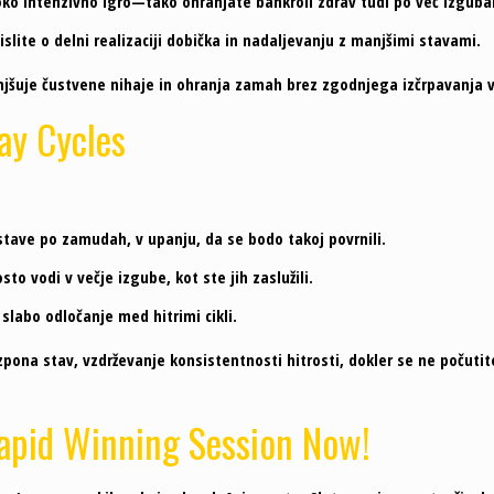
oko intenzivno igro—tako ohranjate bankroll zdrav tudi po več izguba
islite o delni realizaciji dobička in nadaljevanju z manjšimi stavami.
manjšuje čustvene nihaje in ohranja zamah brez zgodnjega izčrpavanja v
ay Cycles
stave po zamudah, v upanju, da se bodo takoj povrnili.
o vodi v večje izgube, kot ste jih zaslužili.
slabo odločanje med hitrimi cikli.
ona stav, vzdrževanje konsistentnosti hitrosti, dokler se ne počutit
 Rapid Winning Session Now!