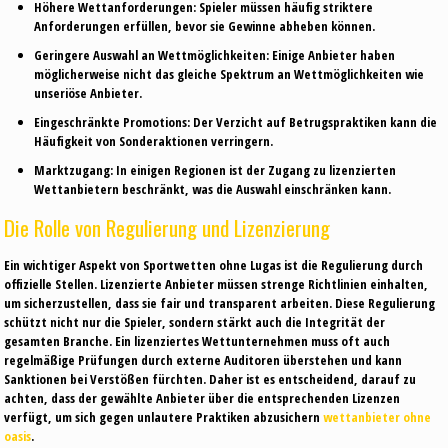
Höhere Wettanforderungen:
Spieler müssen häufig striktere
Anforderungen erfüllen, bevor sie Gewinne abheben können.
Geringere Auswahl an Wettmöglichkeiten:
Einige Anbieter haben
möglicherweise nicht das gleiche Spektrum an Wettmöglichkeiten wie
unseriöse Anbieter.
Eingeschränkte Promotions:
Der Verzicht auf Betrugspraktiken kann die
Häufigkeit von Sonderaktionen verringern.
Marktzugang:
In einigen Regionen ist der Zugang zu lizenzierten
Wettanbietern beschränkt, was die Auswahl einschränken kann.
Die Rolle von Regulierung und Lizenzierung
Ein wichtiger Aspekt von Sportwetten ohne Lugas ist die Regulierung durch
offizielle Stellen. Lizenzierte Anbieter müssen strenge Richtlinien einhalten,
um sicherzustellen, dass sie fair und transparent arbeiten. Diese Regulierung
schützt nicht nur die Spieler, sondern stärkt auch die Integrität der
gesamten Branche. Ein lizenziertes Wettunternehmen muss oft auch
regelmäßige Prüfungen durch externe Auditoren überstehen und kann
Sanktionen bei Verstößen fürchten. Daher ist es entscheidend, darauf zu
achten, dass der gewählte Anbieter über die entsprechenden Lizenzen
verfügt, um sich gegen unlautere Praktiken abzusichern
wettanbieter ohne
oasis
.