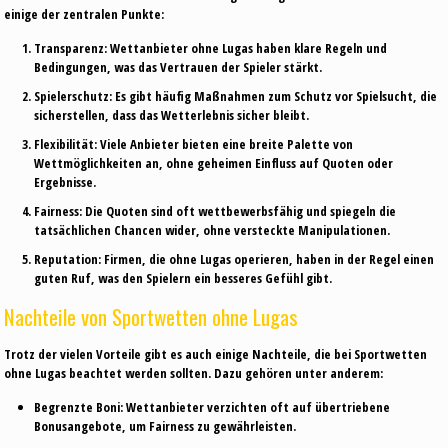
einige der zentralen Punkte:
Transparenz:
Wettanbieter ohne Lugas haben klare Regeln und
Bedingungen, was das Vertrauen der Spieler stärkt.
Spielerschutz:
Es gibt häufig Maßnahmen zum Schutz vor Spielsucht, die
sicherstellen, dass das Wetterlebnis sicher bleibt.
Flexibilität:
Viele Anbieter bieten eine breite Palette von
Wettmöglichkeiten an, ohne geheimen Einfluss auf Quoten oder
Ergebnisse.
Fairness:
Die Quoten sind oft wettbewerbsfähig und spiegeln die
tatsächlichen Chancen wider, ohne versteckte Manipulationen.
Reputation:
Firmen, die ohne Lugas operieren, haben in der Regel einen
guten Ruf, was den Spielern ein besseres Gefühl gibt.
Nachteile von Sportwetten ohne Lugas
Trotz der vielen Vorteile gibt es auch einige Nachteile, die bei Sportwetten
ohne Lugas beachtet werden sollten. Dazu gehören unter anderem:
Begrenzte Boni:
Wettanbieter verzichten oft auf übertriebene
Bonusangebote, um Fairness zu gewährleisten.