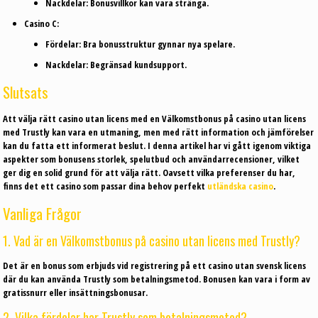
Nackdelar: Bonusvillkor kan vara stränga.
Casino C:
Fördelar: Bra bonusstruktur gynnar nya spelare.
Nackdelar: Begränsad kundsupport.
Slutsats
Att välja rätt casino utan licens med en Välkomstbonus på casino utan licens
med Trustly kan vara en utmaning, men med rätt information och jämförelser
kan du fatta ett informerat beslut. I denna artikel har vi gått igenom viktiga
aspekter som bonusens storlek, spelutbud och användarrecensioner, vilket
ger dig en solid grund för att välja rätt. Oavsett vilka preferenser du har,
finns det ett casino som passar dina behov perfekt
utländska casino
.
Vanliga Frågor
1. Vad är en Välkomstbonus på casino utan licens med Trustly?
Det är en bonus som erbjuds vid registrering på ett casino utan svensk licens
där du kan använda Trustly som betalningsmetod. Bonusen kan vara i form av
gratissnurr eller insättningsbonusar.
2. Vilka fördelar har Trustly som betalningsmetod?