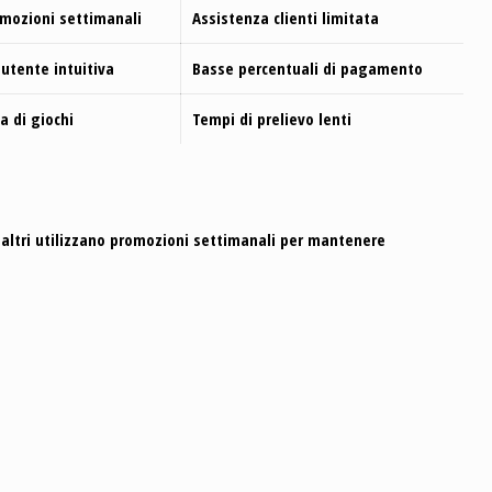
mozioni settimanali
Assistenza clienti limitata
 utente intuitiva
Basse percentuali di pagamento
a di giochi
Tempi di prelievo lenti
altri utilizzano promozioni settimanali per mantenere