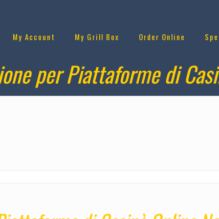
My Account
My Grill Box
Order Online
Spe
ione per Piattaforme di Ca