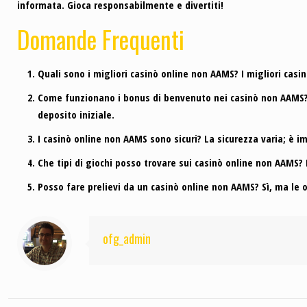
informata. Gioca responsabilmente e divertiti!
Domande Frequenti
Quali sono i migliori casinò online non AAMS?
I migliori casi
Come funzionano i bonus di benvenuto nei casinò non AAMS
deposito iniziale.
I casinò online non AAMS sono sicuri?
La sicurezza varia; è im
Che tipi di giochi posso trovare sui casinò online non AAMS?
Posso fare prelievi da un casinò online non AAMS?
Sì, ma le 
ofg_admin