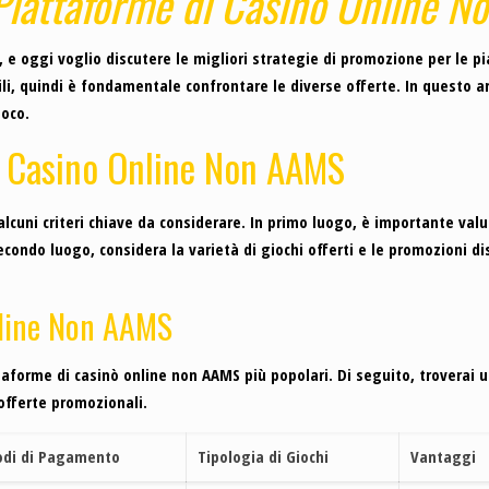
 Piattaforme di Casinò Online 
, e oggi voglio discutere le migliori strategie di promozione per le 
li, quindi è fondamentale confrontare le diverse offerte. In questo art
ioco.
er Casino Online Non AAMS
alcuni criteri chiave da considerare. In primo luogo, è importante val
 secondo luogo, considera la varietà di giochi offerti e le promozioni d
nline Non AAMS
taforme di casinò online non AAMS più popolari. Di seguito, troverai un
offerte promozionali.
di di Pagamento
Tipologia di Giochi
Vantaggi