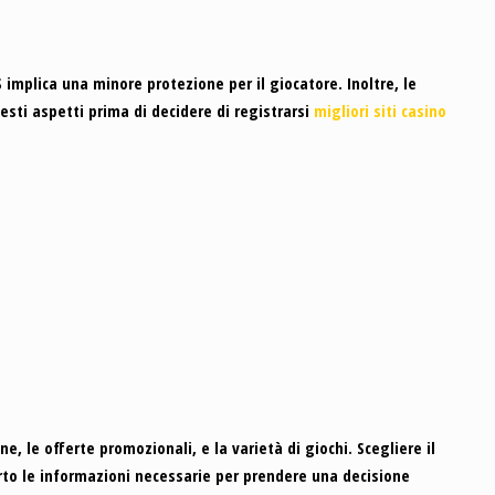
implica una minore protezione per il giocatore. Inoltre, le
esti aspetti prima di decidere di registrarsi
migliori siti casino
, le offerte promozionali, e la varietà di giochi. Scegliere il
erto le informazioni necessarie per prendere una decisione