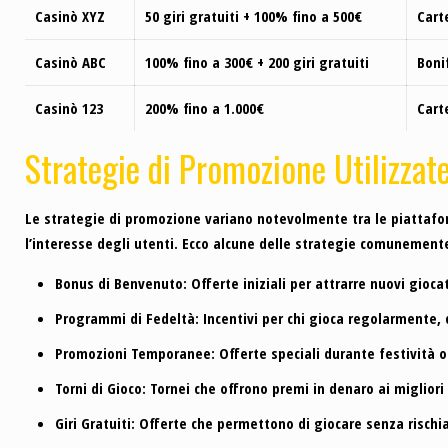
Casinò XYZ
50 giri gratuiti + 100% fino a 500€
Cart
Casinò ABC
100% fino a 300€ + 200 giri gratuiti
Boni
Casinò 123
200% fino a 1.000€
Cart
Strategie di Promozione Utilizza
Le strategie di promozione variano notevolmente tra le piattafo
l’interesse degli utenti. Ecco alcune delle strategie comunemente
Bonus di Benvenuto:
Offerte iniziali per attrarre nuovi giocat
Programmi di Fedeltà:
Incentivi per chi gioca regolarmente,
Promozioni Temporanee:
Offerte speciali durante festività o
Torni di Gioco:
Tornei che offrono premi in denaro ai migliori 
Giri Gratuiti:
Offerte che permettono di giocare senza rischiar