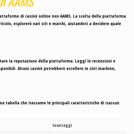
Non AAMS
piattaforme di casinò online non AAMS. La scelta della piattaforma
icolo, esplorerò vari siti e marchi, aiutandoti a decidere quale
utare la reputazione della piattaforma. Leggi le recensioni e
isponibili. Alcuni casinò potrebbero eccellere in slot machine,
a tabella che riassume le principali caratteristiche di ciascun
Svantaggi