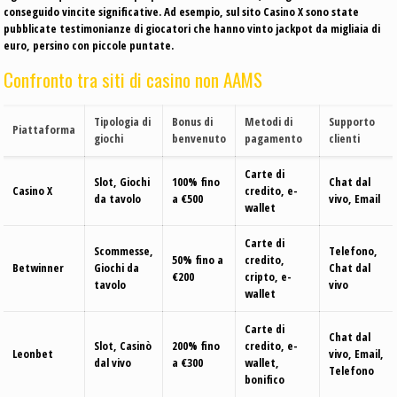
conseguido vincite significative. Ad esempio, sul sito Casino X sono state
pubblicate testimonianze di giocatori che hanno vinto jackpot da migliaia di
euro, persino con piccole puntate.
Confronto tra siti di casino non AAMS
Tipologia di
Bonus di
Metodi di
Supporto
Piattaforma
giochi
benvenuto
pagamento
clienti
Carte di
Slot, Giochi
100% fino
Chat dal
Casino X
credito, e-
da tavolo
a €500
vivo, Email
wallet
Carte di
Scommesse,
Telefono,
50% fino a
credito,
Betwinner
Giochi da
Chat dal
€200
cripto, e-
tavolo
vivo
wallet
Carte di
Chat dal
Slot, Casinò
200% fino
credito, e-
Leonbet
vivo, Email,
dal vivo
a €300
wallet,
Telefono
bonifico