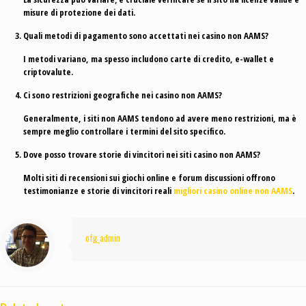
misure di protezione dei dati.
Quali metodi di pagamento sono accettati nei casino non AAMS?
I metodi variano, ma spesso includono carte di credito, e-wallet e
criptovalute.
Ci sono restrizioni geografiche nei casino non AAMS?
Generalmente, i siti non AAMS tendono ad avere meno restrizioni, ma è
sempre meglio controllare i termini del sito specifico.
Dove posso trovare storie di vincitori nei siti casino non AAMS?
Molti siti di recensioni sui giochi online e forum discussioni offrono
testimonianze e storie di vincitori reali
migliori casino online non AAMS
.
ofg_admin