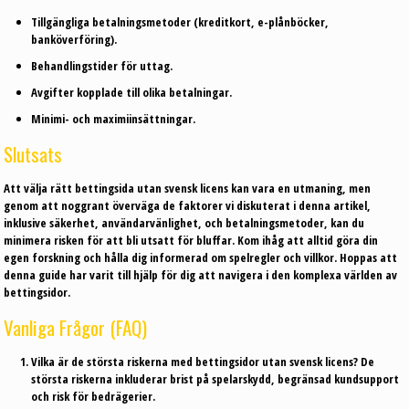
Tillgängliga betalningsmetoder (kreditkort, e-plånböcker,
banköverföring).
Behandlingstider för uttag.
Avgifter kopplade till olika betalningar.
Minimi- och maximiinsättningar.
Slutsats
Att välja rätt bettingsida utan svensk licens kan vara en utmaning, men
genom att noggrant överväga de faktorer vi diskuterat i denna artikel,
inklusive säkerhet, användarvänlighet, och betalningsmetoder, kan du
minimera risken för att bli utsatt för bluffar. Kom ihåg att alltid göra din
egen forskning och hålla dig informerad om spelregler och villkor. Hoppas att
denna guide har varit till hjälp för dig att navigera i den komplexa världen av
bettingsidor.
Vanliga Frågor (FAQ)
Vilka är de största riskerna med bettingsidor utan svensk licens?
De
största riskerna inkluderar brist på spelarskydd, begränsad kundsupport
och risk för bedrägerier.