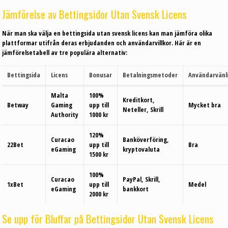
Jämförelse av Bettingsidor Utan Svensk Licens
När man ska välja en bettingsida utan svensk licens kan man jämföra olika
plattformar utifrån deras erbjudanden och användarvillkor. Här är en
jämförelsetabell av tre populära alternativ:
Bettingsida
Licens
Bonusar
Betalningsmetoder
Användarvänl
Malta
100%
Kreditkort,
Betway
Gaming
upp till
Mycket bra
Neteller, Skrill
Authority
1000 kr
120%
Curacao
Banköverföring,
22Bet
upp till
Bra
eGaming
kryptovaluta
1500 kr
100%
Curacao
PayPal, Skrill,
1xBet
upp till
Medel
eGaming
bankkort
2000 kr
Se upp för Bluffar på Bettingsidor Utan Svensk Licens