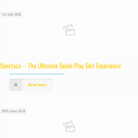
1st July 2026
Sportaza – The Ultimate Quick‑Play Slot Experience
Read more
30th June 2026