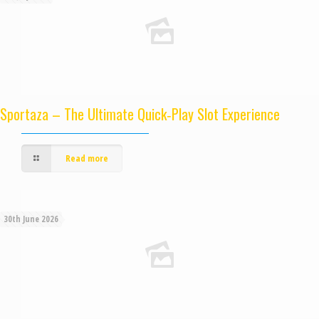
Sportaza – The Ultimate Quick‑Play Slot Experience
Read more
30th June 2026