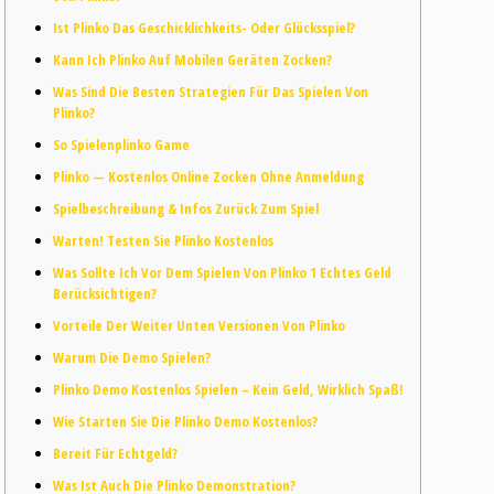
Ist Plinko Das Geschicklichkeits- Oder Glücksspiel?
Kann Ich Plinko Auf Mobilen Geräten Zocken?
Was Sind Die Besten Strategien Für Das Spielen Von
Plinko?
So Spielenplinko Game
Plinko — Kostenlos Online Zocken Ohne Anmeldung
Spielbeschreibung & Infos Zurück Zum Spiel
Warten! Testen Sie Plinko Kostenlos
Was Sollte Ich Vor Dem Spielen Von Plinko 1 Echtes Geld
Berücksichtigen?
Vorteile Der Weiter Unten Versionen Von Plinko
Warum Die Demo Spielen?
Plinko Demo Kostenlos Spielen – Kein Geld, Wirklich Spaß!
Wie Starten Sie Die Plinko Demo Kostenlos?
Bereit Für Echtgeld?
Was Ist Auch Die Plinko Demonstration?