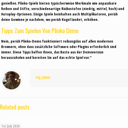
genießen. Plinko-Spiele bieten typischerweise Merkmale wie anpassbare
Reihen und Stifte, verschiedenartige Risikostufen (niedrig, mittel, hoch) und
Autoplay-Optionen. Einige Spiele beinhalten auch Multiplikatoren, perish
deine Gewinne je nachdem, wo perish Kugel landet, erhöhen.
Tipps Zum Spielen Von Plinko Demo
Nein, perish Plinko-Demo funktioniert reibungslos auf allen modernen
Browsern, ohne dass zusätzliche Software oder Plugins erforderlich sind
immer. Diese Tipps helfen Ihnen, das Beste aus der Demoversion
herauszuholen und bereiten Sie auf das echte Spiel vor.”
ofg_admin
Related posts
1st July 2026