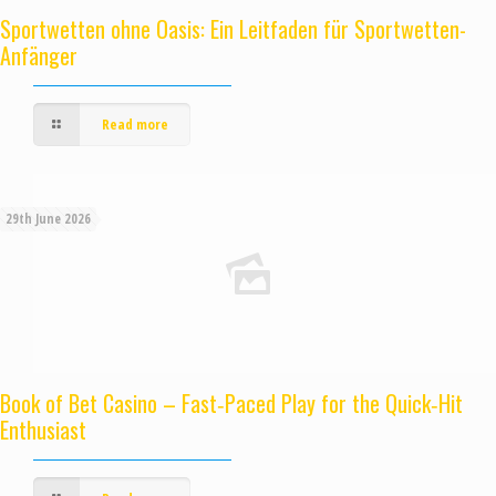
Sportwetten ohne Oasis: Ein Leitfaden für Sportwetten-
Anfänger
Read more
29th June 2026
Book of Bet Casino – Fast‑Paced Play for the Quick‑Hit
Enthusiast