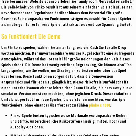
free bei unserer Website ebenso erleben Sie family room Nervenkitzel selbst.
Die Beliebtheit von Plinko resultiert aus seinem einfachen Spielablauf, seinen
unvorhersehbaren Ergebnissen darüber hinaus dem Potenzial für große
Gewinne. Seine anpassbaren Funktionen tätigen es sowohl für Casual-Spieler
als im übrigen für erfahrene Spieler attraktiv, was endlose Spannung bietet.
So Funktioniert Die Demo
Um Plinko zu spielen, wählen Sie am anfang, wie viel Cash Sie für alle Drop
wetten möchten. Der unvorhersehbare Aus der Kugel schafft eine aufregende
Atmosphäre, während das Potenzial für große Belohnungen den Reiz dieses
Spiels erhöht. Die Demo hat wenig zeitliche Begrenzung, Sie können also” “so
lange spielen, wie Sie wollen, um Strategien zu testen oder aber das Spiel
über lernen. Diese Funktionen sorgen dafür, dass die Demoversion
anspruchslos und für jeden zugänglich ist. Dieses risikofreie Umfeld schafft
einen unterhaltsamen ebenso lehrreichen Raum für alle, die pass away plinko
simulator-Version meistern möchten, ohne jeglichen Druck. Dieses risikofreie
Umfeld ist perfect für neue Spieler, die verstehen möchten, wie das Spiel
funktioniert, ohne einander überfordert zu fühlen
plinko x 1000
.
Plinko-Spiele bieten typischerweise Merkmale wie anpassbare Reihen
und Stifte, unterschiedliche Risikostufen (niedrig, mittel, hoch) und
Autoplay-Optionen.
Mit lediglich wenigen Klicks können Sie das Spiel genießen, seine