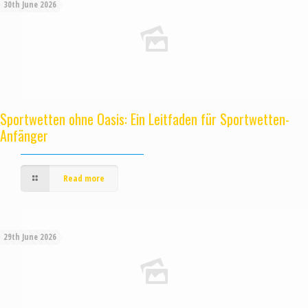
30th June 2026
Sportwetten ohne Oasis: Ein Leitfaden für Sportwetten-
Anfänger
Read more
29th June 2026