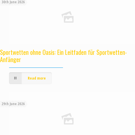
30th June 2026
Sportwetten ohne Oasis: Ein Leitfaden für Sportwetten-
Anfänger
Read more
29th June 2026