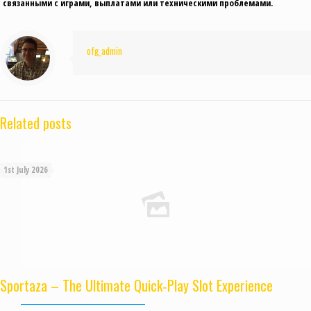
связанными с играми, выплатами или техническими проблемами.
ofg_admin
Related posts
1st July 2026
Sportaza – The Ultimate Quick‑Play Slot Experience