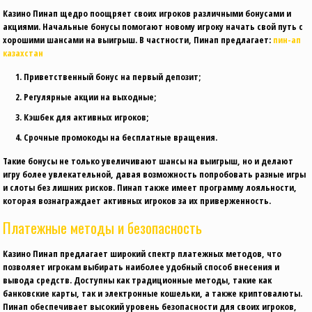
Казино Пинап щедро поощряет своих игроков различными бонусами и
акциями. Начальные бонусы помогают новому игроку начать свой путь с
хорошими шансами на выигрыш. В частности, Пинап предлагает:
пин-ап
казахстан
Приветственный бонус на первый депозит;
Регулярные акции на выходные;
Кэшбек для активных игроков;
Срочные промокоды на бесплатные вращения.
Такие бонусы не только увеличивают шансы на выигрыш, но и делают
игру более увлекательной, давая возможность попробовать разные игры
и слоты без лишних рисков. Пинап также имеет программу лояльности,
которая вознаграждает активных игроков за их приверженность.
Платежные методы и безопасность
Казино Пинап предлагает широкий спектр платежных методов, что
позволяет игрокам выбирать наиболее удобный способ внесения и
вывода средств. Доступны как традиционные методы, такие как
банковские карты, так и электронные кошельки, а также криптовалюты.
Пинап обеспечивает высокий уровень безопасности для своих игроков,