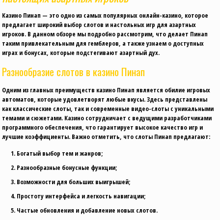
Казино Пинап — это одно из самых популярных онлайн-казино, которое
предлагает широкий выбор слотов и настольных игр для азартных
игроков. В данном обзоре мы подробно рассмотрим, что делает Пинап
таким привлекательным для гемблеров, а также узнаем о доступных
играх и бонусах, которые подстегивают азартный дух.
Разнообразие слотов в казино Пинап
Одним из главных преимуществ казино Пинап является обилие игровых
автоматов, которые удовлетворят любые вкусы. Здесь представлены
как классические слоты, так и современные видео-слоты с уникальными
темами и сюжетами. Казино сотрудничает с ведущими разработчиками
программного обеспечения, что гарантирует высокое качество игр и
лучшие коэффициенты. Важно отметить, что слоты Пинап предлагают:
Богатый выбор тем и жанров;
Разнообразные бонусные функции;
Возможности для больших выигрышей;
Простоту интерфейса и легкость навигации;
Частые обновления и добавление новых слотов.