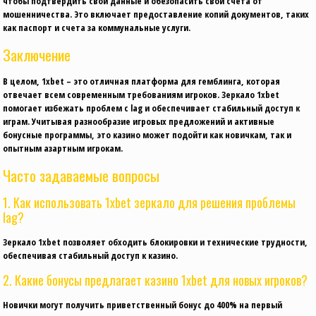
чтобы подтвердить свои данные и обезопасить свои счета от
мошенничества. Это включает предоставление копий документов, таких
как паспорт и счета за коммунальные услуги.
Заключение
В целом, 1xbet – это отличная платформа для гемблинга, которая
отвечает всем современным требованиям игроков. Зеркало 1xbet
помогает избежать проблем с lag и обеспечивает стабильный доступ к
играм. Учитывая разнообразие игровых предложений и активные
бонусные программы, это казино может подойти как новичкам, так и
опытным азартным игрокам.
Часто задаваемые вопросы
1. Как использовать 1xbet зеркало для решения проблемы
lag?
Зеркало 1xbet позволяет обходить блокировки и технические трудности,
обеспечивая стабильный доступ к казино.
2. Какие бонусы предлагает казино 1xbet для новых игроков?
Новички могут получить приветственный бонус до 400% на первый