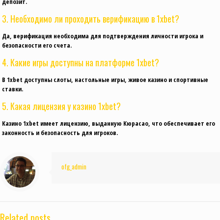
депозит.
3. Необходимо ли проходить верификацию в 1xbet?
Да, верификация необходима для подтверждения личности игрока и
безопасности его счета.
4. Какие игры доступны на платформе 1xbet?
В 1xbet доступны слоты, настольные игры, живое казино и спортивные
ставки.
5. Какая лицензия у казино 1xbet?
Казино 1xbet имеет лицензию, выданную Кюрасао, что обеспечивает его
законность и безопасность для игроков.
ofg_admin
Related posts