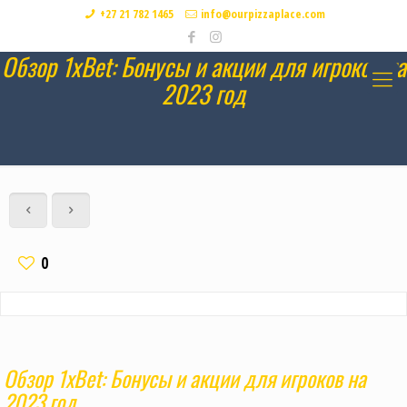
+27 21 782 1465
info@ourpizzaplace.com
Обзор 1xBet: Бонусы и акции для игроков на
2023 год
0
Обзор 1xBet: Бонусы и акции для игроков на
2023 год