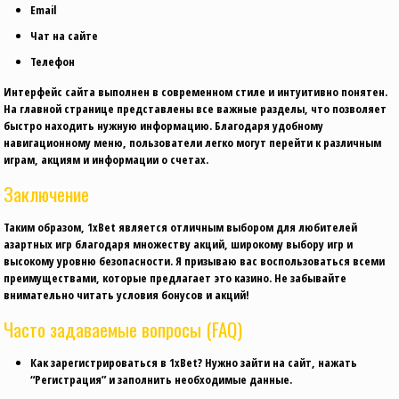
Email
Чат на сайте
Телефон
Интерфейс сайта выполнен в современном стиле и интуитивно понятен.
На главной странице представлены все важные разделы, что позволяет
быстро находить нужную информацию. Благодаря удобному
навигационному меню, пользователи легко могут перейти к различным
играм, акциям и информации о счетах.
Заключение
Таким образом, 1xBet является отличным выбором для любителей
азартных игр благодаря множеству акций, широкому выбору игр и
высокому уровню безопасности. Я призываю вас воспользоваться всеми
преимуществами, которые предлагает это казино. Не забывайте
внимательно читать условия бонусов и акций!
Часто задаваемые вопросы (FAQ)
Как зарегистрироваться в 1xBet?
Нужно зайти на сайт, нажать
“Регистрация” и заполнить необходимые данные.