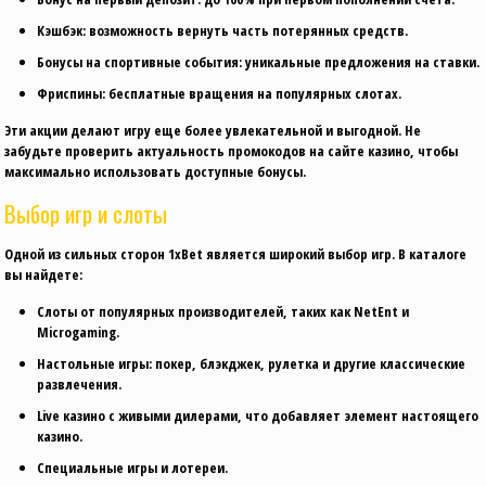
Кэшбэк:
возможность вернуть часть потерянных средств.
Бонусы на спортивные события:
уникальные предложения на ставки.
Фриспины:
бесплатные вращения на популярных слотах.
Эти акции делают игру еще более увлекательной и выгодной. Не
забудьте проверить актуальность промокодов на сайте казино, чтобы
максимально использовать доступные бонусы.
Выбор игр и слоты
Одной из сильных сторон 1xBet является широкий выбор игр. В каталоге
вы найдете:
Слоты от популярных производителей, таких как NetEnt и
Microgaming.
Настольные игры: покер, блэкджек, рулетка и другие классические
развлечения.
Live казино с живыми дилерами, что добавляет элемент настоящего
казино.
Специальные игры и лотереи.