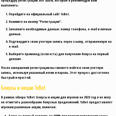
процедуру регистрации. Вот шаги, которые я рекомендую вам
выполнить:
Перейдите на официальный сайт 1xBet.
Нажмите на кнопку “Регистрация”.
Заполните необходимые данные: номер телефона, e-mail и личные
данные.
Подтвердите свою учетную запись через ссылку, отправленную на
e-mail.
Выберите промокод (если есть) для получения бонуса на первый
депозит.
После завершения регистрации вы сможете войти в свою учетную
запись, используя указанный логин и пароль. Этот процесс достаточно
быстрый и простой.
Бонусы и акции 1xBet
В рамках
обзора 1xBet: Бонусы и акции для игроков на 2023 год
я не могу
не отметить разнообразие бонусных предложений. 1xBet предоставляет
игрокам различные акции, включая:
Бонус на первый депозит:
до 100% при первом пополнении счета.