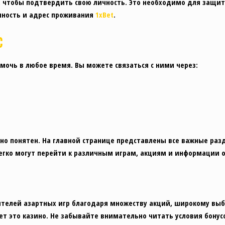
 чтобы подтвердить свою личность. Это необходимо для защиты 
чность и адрес проживания
1xBet
.
с
омочь в любое время. Вы можете связаться с ними через:
но понятен. На главной странице представлены все важные ра
гко могут перейти к различным играм, акциям и информации о
телей азартных игр благодаря множеству акций, широкому выбо
т это казино. Не забывайте внимательно читать условия бонусо