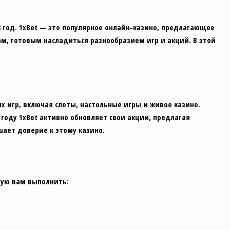
3 год
. 1xBet — это популярное онлайн-казино, предлагающее
м, готовым насладиться разнообразием игр и акций. В этой
 игр, включая слоты, настольные игры и живое казино.
году 1xBet активно обновляет свои акции, предлагая
ает доверие к этому казино.
дую вам выполнить: