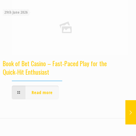
29th June 2026
Book of Bet Casino – Fast‑Paced Play for the
Quick‑Hit Enthusiast
Read more