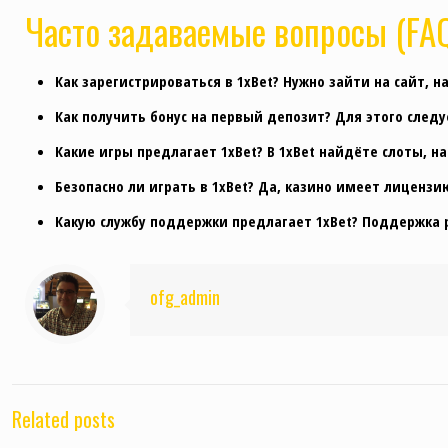
Часто задаваемые вопросы (FA
Как зарегистрироваться в 1xBet?
Нужно зайти на сайт, н
Как получить бонус на первый депозит?
Для этого следу
Какие игры предлагает 1xBet?
В 1xBet найдёте слоты, на
Безопасно ли играть в 1xBet?
Да, казино имеет лицензи
Какую службу поддержки предлагает 1xBet?
Поддержка ра
ofg_admin
Related posts