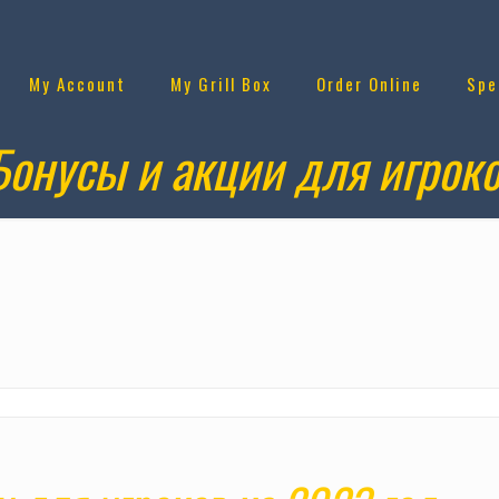
My Account
My Grill Box
Order Online
Spe
Бонусы и акции для игрок