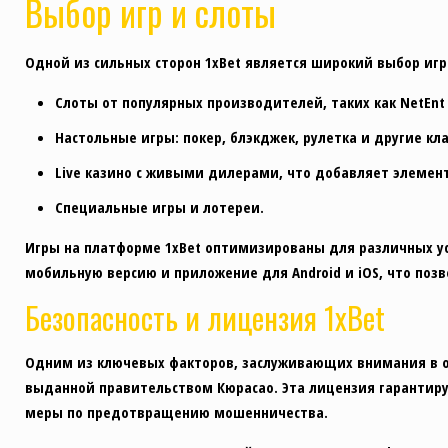
Выбор игр и слоты
Одной из сильных сторон 1xBet является широкий выбор игр.
Слоты от популярных производителей, таких как NetEnt 
Настольные игры: покер, блэкджек, рулетка и другие кл
Live казино с живыми дилерами, что добавляет элемент
Специальные игры и лотереи.
Игры на платформе 1xBet оптимизированы для различных уст
мобильную версию и приложение для Android и iOS, что поз
Безопасность и лицензия 1xBet
Одним из ключевых факторов, заслуживающих внимания в
выданной правительством Кюрасао. Эта лицензия гарантир
меры по предотвращению мошенничества.