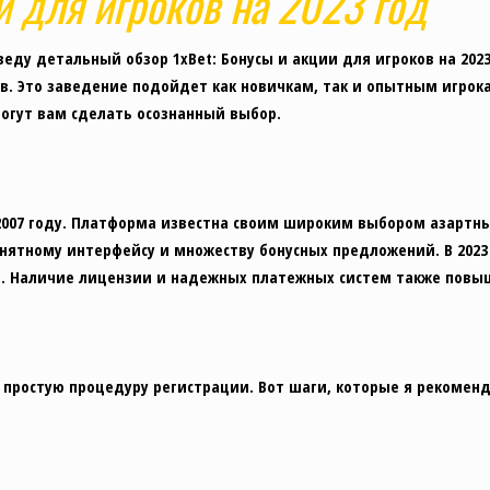
и для игроков на 2023 год
роведу детальный
обзор 1xBet: Бонусы и акции для игроков на 202
. Это заведение подойдет как новичкам, так и опытным игрока
омогут вам сделать осознанный выбор.
2007 году. Платформа известна своим широким выбором азартных
ятному интерфейсу и множеству бонусных предложений. В 2023 
 Наличие лицензии и надежных платежных систем также повыш
и простую процедуру регистрации. Вот шаги, которые я рекомен