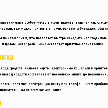
гры занимают особое место в ассортименте, включая как класс
рами, где можно поиграть в покер, рулетку и блэкджек, общая
ны по категориям, что позволяет быстро находить необходимые
. В целом, интерфейс Пинко оставляет приятное впечатление.
ржка
вода средств, включая карты, электронные кошельки и криптов
а вывод средств составляет от нескольких минут до нескольких
яется через чат, электронную почту или телефон. Я сам пробо
дополнительным плюсом казино Пинко.
о