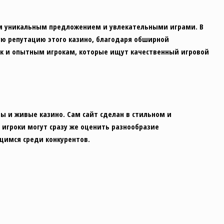
оим уникальным предложением и увлекательными играми. В
ую репутацию этого казино, благодаря обширной
ак и опытным игрокам, которые ищут качественный игровой
ы и живые казино. Сам сайт сделан в стильном и
 игроки могут сразу же оценить разнообразие
щимся среди конкурентов.