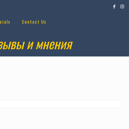
cials
Contact Us
зывы и мнения