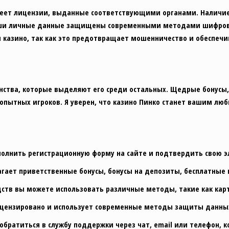
меет лицензии, выданные соответствующими органами. Наличие 
Ваши личные данные защищены современными методами шифрован
 казино, так как это предотвращает мошенничество и обеспечи
инства, которые выделяют его среди остальных. Щедрые бонусы
 опытных игроков. Я уверен, что казино Пинко станет вашим л
полнить регистрационную форму на сайте и подтвердить свою э
гает приветственные бонусы, бонусы на депозиты, бесплатные 
ств вы можете использовать различные методы, такие как кар
цензировано и использует современные методы защиты данных,
братиться в службу поддержки через чат, email или телефон, к