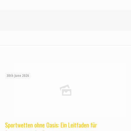
30th June 2026
Sportwetten ohne Oasis: Ein Leitfaden für