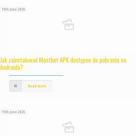
19th June 2026
Jak zainstalować Mostbet APK dostępne do pobrania na
Androida?
Read more
19th June 2026