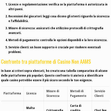
Licenze e regolamentazione
: verifica se la piattaforma è autorizzata in
altri paesi.
Recensioni dei giocatori
: leggi cosa dicono gli utenti riguardo la sicurezza
e l’affidabilità.
Misure di sicurezza
: assicurati che utilizzino protocolli di crittografia
avanzati.
Metodi di pagamento
: controlla le opzioni disponibili e la loro sicurezza.
Servizio clienti
: un buon supporto è cruciale per risolvere eventuali
problemi.
Confronto tra piattaforme di Casino Non AAMS
In base ai criteri sopra elencati, ho creato una tabella comparativa di alcune
delle piattaforme più popolari. Questo confronto ti aiuterà a identificare
quale casino potrebbe essere il più sicuro secondo le tue esigenze.
Misure di
Metodi di
Servizio
Piattaforma
Licenza
Sicurezza
Pagamento
Clienti
Carta di
Malta
Crittografia
credito,
Chat live