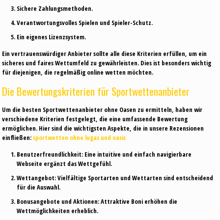
Sichere Zahlungsmethoden.
Verantwortungsvolles Spielen und Spieler-Schutz.
Ein eigenes Lizenzsystem.
Ein vertrauenswürdiger Anbieter sollte alle diese Kriterien erfüllen, um ein
sicheres und faires Wettumfeld zu gewährleisten. Dies ist besonders wichtig
für diejenigen, die regelmäßig online wetten möchten.
Die Bewertungskriterien für Sportwettenanbieter
Um die besten Sportwettenanbieter ohne Oasen zu ermitteln, haben wir
verschiedene Kriterien festgelegt, die eine umfassende Bewertung
ermöglichen. Hier sind die wichtigsten Aspekte, die in unsere Rezensionen
einfließen:
sportwetten ohne lugas und oasis
Benutzerfreundlichkeit:
Eine intuitive und einfach navigierbare
Webseite ergänzt das Wettgefühl.
Wettangebot:
Vielfältige Sportarten und Wettarten sind entscheidend
für die Auswahl.
Bonusangebote und Aktionen:
Attraktive Boni erhöhen die
Wettmöglichkeiten erheblich.