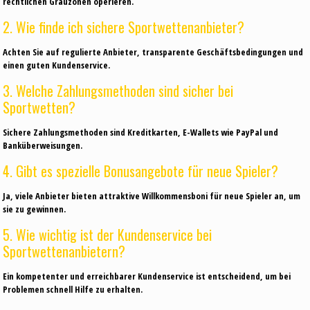
rechtlichen Grauzonen operieren.
2. Wie finde ich sichere Sportwettenanbieter?
Achten Sie auf regulierte Anbieter, transparente Geschäftsbedingungen und
einen guten Kundenservice.
3. Welche Zahlungsmethoden sind sicher bei
Sportwetten?
Sichere Zahlungsmethoden sind Kreditkarten, E-Wallets wie PayPal und
Banküberweisungen.
4. Gibt es spezielle Bonusangebote für neue Spieler?
Ja, viele Anbieter bieten attraktive Willkommensboni für neue Spieler an, um
sie zu gewinnen.
5. Wie wichtig ist der Kundenservice bei
Sportwettenanbietern?
Ein kompetenter und erreichbarer Kundenservice ist entscheidend, um bei
Problemen schnell Hilfe zu erhalten.