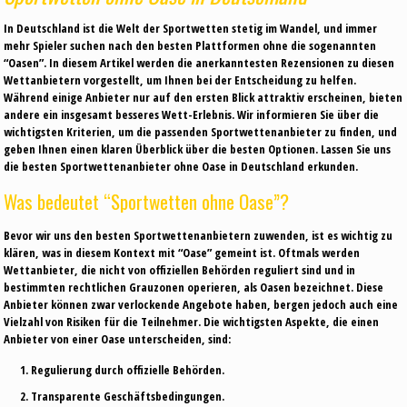
In Deutschland ist die Welt der Sportwetten stetig im Wandel, und immer
mehr Spieler suchen nach den besten Plattformen ohne die sogenannten
“Oasen”. In diesem Artikel werden die anerkanntesten Rezensionen zu diesen
Wettanbietern vorgestellt, um Ihnen bei der Entscheidung zu helfen.
Während einige Anbieter nur auf den ersten Blick attraktiv erscheinen, bieten
andere ein insgesamt besseres Wett-Erlebnis. Wir informieren Sie über die
wichtigsten Kriterien, um die passenden Sportwettenanbieter zu finden, und
geben Ihnen einen klaren Überblick über die besten Optionen. Lassen Sie uns
die besten Sportwettenanbieter ohne Oase in Deutschland erkunden.
Was bedeutet “Sportwetten ohne Oase”?
Bevor wir uns den besten Sportwettenanbietern zuwenden, ist es wichtig zu
klären, was in diesem Kontext mit “Oase” gemeint ist. Oftmals werden
Wettanbieter, die nicht von offiziellen Behörden reguliert sind und in
bestimmten rechtlichen Grauzonen operieren, als Oasen bezeichnet. Diese
Anbieter können zwar verlockende Angebote haben, bergen jedoch auch eine
Vielzahl von Risiken für die Teilnehmer. Die wichtigsten Aspekte, die einen
Anbieter von einer Oase unterscheiden, sind:
Regulierung durch offizielle Behörden.
Transparente Geschäftsbedingungen.