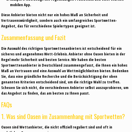
mobilen App.
Diese Anbieter bieten nicht nur ein hohes Maß an Sicherheit und
Vertrauenswürdigkeit, sondern auch ein umfangreiches Sportwetten-
Angebot, das für verschiedene Spielertypen geeignet ist.
Zusammenfassung und Fazit
Die Auswahl des richtigen Sportwettenanbieters ist entscheidend für ein
sicheres und angenehmes Wett-Erlebnis. Anbieter ohne Oasen bieten in der
Regel mehr Sicherheit und besten Service. Wir haben die besten
Sportwettenanbieter in Deutschland zusammengefasst, die Ihnen ein hohes
Maß an Vertrauen und eine Auswahl an Wettmöglichkeiten bieten. Bedenken
Sie, dass eine gründliche Recherche und die Berücksichtigung der oben
genannten Kriterien entscheidend sind, um die richtige Wahl zu treffen.
Scheuen Sie sich nicht, die verschiedenen Anbieter selbst auszuprobieren, um
das Angebot zu finden, das am besten zu Ihnen passt.
FAQs
1. Was sind Oasen im Zusammenhang mit Sportwetten?
Oasen sind Wettanbieter, die nicht offiziell reguliert sind und oft in