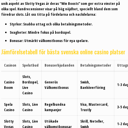
unik aspekt av Slotty Vegas är deras “Win Boosts” som ger extra vinster på
olika spel. Kundrecensioner visar på hög nöjdhet, speciellt bland dem som
föredrar slots. Låt oss titta på fördelarna och nackdelarna:
Styrkor:
Snabba uttag och olika betalningsmetoder.
Svagheter:
Mindre fokus på bordsspel.
Bonusar:
Utmärkt välkomstbonus för nya spelare.
Jämförelsetabell för bästa svenska online casino platser
Casinon
Spelutbud
Bonuserbjudanden
Betalningsmetoder
Uttags
Slots,
Casino
Bordsspel,
Generös
Swish,
1-3 da
Boom
Live
Välkomstbonus
Banköverföring
Casino
Spela
Slots, Live
Regelbundna
Visa, Mastercard,
3-5 da
Casino
Casino
kampanjer
Trustly
Slotty
Slots, Live
Utökade
Skrill, Neteller,
1-2 da
Vegas
Casino
välkomstbonusar
Swish