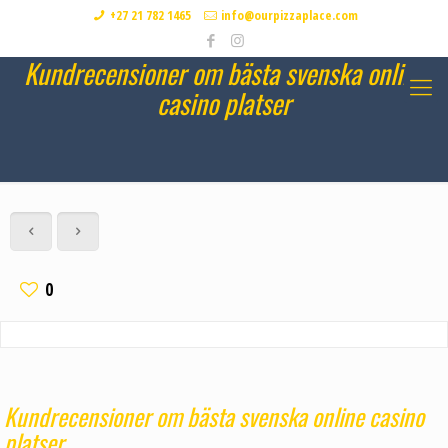
+27 21 782 1465
info@ourpizzaplace.com
Kundrecensioner om bästa svenska online
casino platser
0
Kundrecensioner om bästa svenska online casino
platser