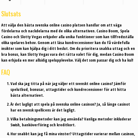
Slutsats
Att välja den bästa svenska online casino platsen handlar om att väga
fördelarna och nackdelarna med de olika alternativen. Casino Boom, Spela
Casino och Slotty Vegas erbjuder alla unika funktioner som kan tillfredsställa
olika spelares behov. Genom att läsa kundrecensioner kan du få värdefulla
insikter som kan hjälpa dig i ditt beslut. Om du prioritera snabba uttag och en
bra bonus, kan Slotty Vegas vara det rätta valet för dig, medan Casino Boom
kan erbjuda en mer allsidig spelupplevelse. Välj det som passar dig och ha kul!
FAQ
Vad ska jag titta på när jag väljer ett svenskt online casino?
Jämför
spelutbud, bonusar, uttagstider och kundrecensioner för att hitta
bästa alternativet.
Är det lagligt att spela på svenska online casinon?
Ja, så länge casinot
har en svensk spellicens är det lagligt.
Vilka betalningsmetoder kan jag använda?
Vanliga metoder inkluderar
Swish, banköverföring och kreditkort.
Hur snabbt kan jag få mina vinster?
Uttagstider varierar mellan casinon,